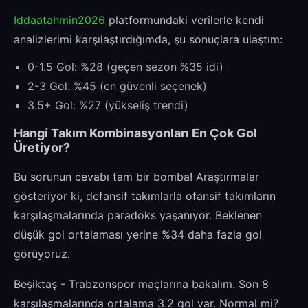
Iddaatahmin2026
platformundaki verilerle kendi
analizlerimi karşılaştırdığımda, şu sonuçlara ulaştım:
0-1.5 Gol: %28 (geçen sezon %35 idi)
2-3 Gol: %45 (en güvenli seçenek)
3.5+ Gol: %27 (yükseliş trendi)
Hangi Takım Kombinasyonları En Çok Gol
Üretiyor?
Bu sorunun cevabı tam bir bomba! Araştırmalar
gösteriyor ki, defansif takımlarla ofansif takımların
karşılaşmalarında paradoks yaşanıyor. Beklenen
düşük gol ortalaması yerine %34 daha fazla gol
görüyoruz.
Beşiktaş - Trabzonspor maçlarına bakalım. Son 8
karşılaşmalarında ortalama 3.2 gol var. Normal mi?