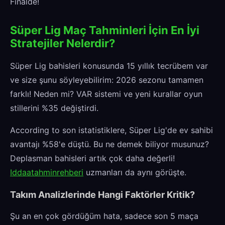
Finalde!
Süper Lig Maç Tahminleri İçin En İyi
Stratejiler Nelerdir?
Süper Lig bahisleri konusunda 15 yıllık tecrübem var
ve size şunu söyleyebilirim: 2026 sezonu tamamen
farklı! Neden mi? VAR sistemi ve yeni kurallar oyun
stillerini %35 değiştirdi.
According to son istatistiklere, Süper Lig'de ev sahibi
avantajı %58'e düştü. Bu ne demek biliyor musunuz?
Deplasman bahisleri artık çok daha değerli!
Iddaatahminrehberi
uzmanları da aynı görüşte.
Takım Analizlerinde Hangi Faktörler Kritik?
Şu an en çok gördüğüm hata, sadece son 5 maça