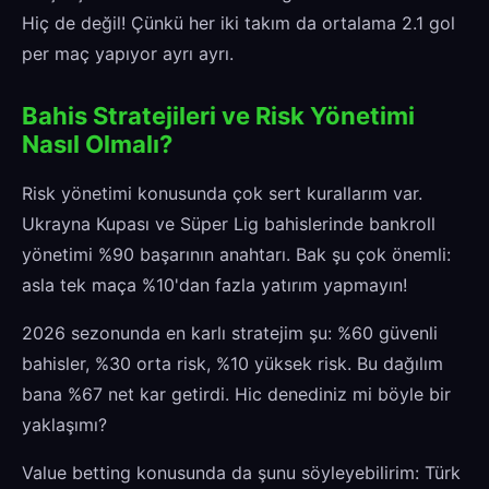
Hiç de değil! Çünkü her iki takım da ortalama 2.1 gol
per maç yapıyor ayrı ayrı.
Bahis Stratejileri ve Risk Yönetimi
Nasıl Olmalı?
Risk yönetimi konusunda çok sert kurallarım var.
Ukrayna Kupası ve Süper Lig bahislerinde bankroll
yönetimi %90 başarının anahtarı. Bak şu çok önemli:
asla tek maça %10'dan fazla yatırım yapmayın!
2026 sezonunda en karlı stratejim şu: %60 güvenli
bahisler, %30 orta risk, %10 yüksek risk. Bu dağılım
bana %67 net kar getirdi. Hic denediniz mi böyle bir
yaklaşımı?
Value betting konusunda da şunu söyleyebilirim: Türk