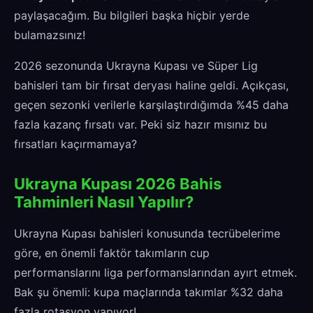
paylaşacağım. Bu bilgileri başka hiçbir yerde
bulamazsınız!
2026 sezonunda Ukrayna Kupası ve Süper Lig
bahisleri tam bir fırsat deryası haline geldi. Açıkçası,
geçen sezonki verilerle karşılaştırdığımda %45 daha
fazla kazanç fırsatı var. Peki siz hazır mısınız bu
fırsatları kaçırmamaya?
Ukrayna Kupası 2026 Bahis
Tahminleri Nasıl Yapılır?
Ukrayna Kupası bahisleri konusunda tecrübelerime
göre, en önemli faktör takımların cup
performanslarını liga performanslarından ayırt etmek.
Bak şu önemli: kupa maçlarında takımlar %32 daha
fazla rotasyon yapıyor!