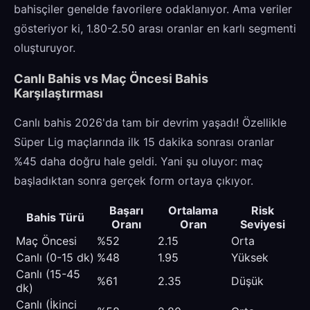
bahisçiler genelde favorilere odaklanıyor. Ama veriler
gösteriyor ki, 1.80-2.50 arası oranlar en karlı segmenti
oluşturuyor.
Canlı Bahis vs Maç Öncesi Bahis
Karşılaştırması
Canlı bahis 2026'da tam bir devrim yaşadı! Özellikle
Süper Lig maçlarında ilk 15 dakika sonrası oranlar
%45 daha doğru hale geldi. Yani şu oluyor: maç
başladıktan sonra gerçek form ortaya çıkıyor.
Başarı
Ortalama
Risk
Bahis Türü
Oranı
Oran
Seviyesi
Maç Öncesi
%52
2.15
Orta
Canlı (0-15 dk)
%48
1.95
Yüksek
Canlı (15-45
%61
2.35
Düşük
dk)
Canlı (İkinci