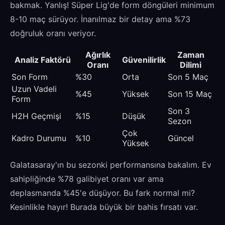
bakmak. Yanlış! Süper Lig'de form döngüleri minimum
8-10 maç sürüyor. İnanılmaz bir detay ama %73
doğruluk oranı veriyor.
Ağırlık
Zaman
Analiz Faktörü
Güvenilirlik
Oranı
Dilimi
Son Form
%30
Orta
Son 5 Maç
Uzun Vadeli
%45
Yüksek
Son 15 Maç
Form
Son 3
H2H Geçmişi
%15
Düşük
Sezon
Çok
Kadro Durumu
%10
Güncel
Yüksek
Galatasaray'ın bu sezonki performansına bakalım. Ev
sahipliğinde %78 galibiyet oranı var ama
deplasmanda %45'e düşüyor. Bu fark normal mi?
Kesinlikle hayır! Burada büyük bir bahis fırsatı var.