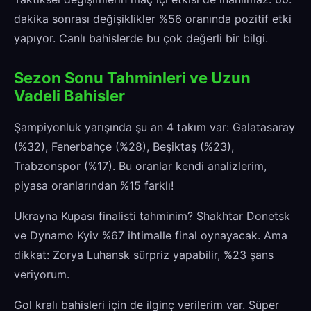
dakika sonrası değişiklikler %56 oranında pozitif etki
yapıyor. Canlı bahislerde bu çok değerli bir bilgi.
Sezon Sonu Tahminleri ve Uzun
Vadeli Bahisler
Şampiyonluk yarışında şu an 4 takım var: Galatasaray
(%32), Fenerbahçe (%28), Beşiktaş (%23),
Trabzonspor (%17). Bu oranlar kendi analizlerim,
piyasa oranlarından %15 farklı!
Ukrayna Kupası finalisti tahminim? Shakhtar Donetsk
ve Dynamo Kyiv %67 ihtimalle final oynayacak. Ama
dikkat: Zorya Luhansk sürpriz yapabilir, %23 şans
veriyorum.
Gol kralı bahisleri için de ilginç verilerim var. Süper