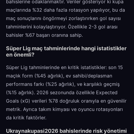
bahislerine odaklanmaktır. Veriler gösteriyor ki kupa
maçlarında %32 daha fazla rotasyon yapılıyor, bu da
maç sonuçlarını öngörmeyi zorlaştırırken gol sayısı
tahminlerini kolaylaştırıyor. Özellikle 2-3 gol arası
bahisler %67 başarı oranına sahip.
Süper Lig maç tahminlerinde hangi istatistikler
en önemli?
Süper Lig tahminlerinde en kritik istatistikler: son 15
maçlık form (%45 ağırlık), ev sahibi/deplasman
performans farkı (%25 ağırlık), ve karşılıklı geçmiş
(%15 ağırlık). 2026 sezonunda özellikle Expected
Goals (xG) verileri %78 doğruluk oranıyla en güvenilir
metrik. Ayrıca takım kimyası ve oyuncu rotasyonları
da kritik faktörler.
Ukraynakupasi2026 bahislerinde risk yönetimi