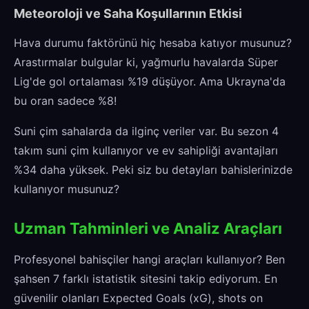
Meteoroloji ve Saha Koşullarının Etkisi
Hava durumu faktörünü hiç hesaba katıyor musunuz?
Arastırmalar bulgular ki, yağmurlu havalarda Süper
Lig'de gol ortalaması %19 düşüyor. Ama Ukrayna'da
bu oran sadece %8!
Suni çim sahalarda da ilginç veriler var. Bu sezon 4
takım suni çim kullanıyor ve ev sahipliği avantajları
%34 daha yüksek. Peki siz bu detayları bahislerinizde
kullanıyor musunuz?
Uzman Tahminleri ve Analiz Araçları
Profesyonel bahisçiler hangi araçları kullanıyor? Ben
şahsen 7 farklı istatistik sitesini takip ediyorum. En
güvenilir olanları Expected Goals (xG), shots on