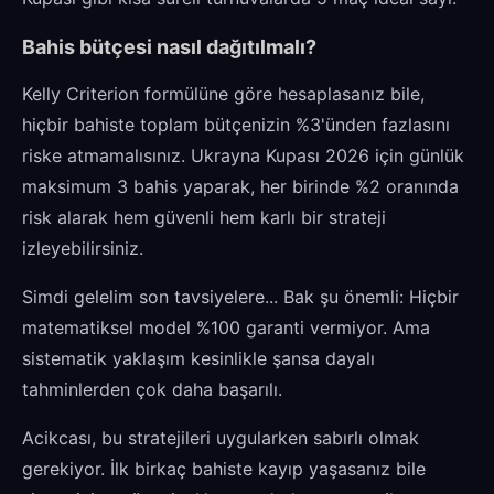
Bahis bütçesi nasıl dağıtılmalı?
Kelly Criterion formülüne göre hesaplasanız bile,
hiçbir bahiste toplam bütçenizin %3'ünden fazlasını
riske atmamalısınız. Ukrayna Kupası 2026 için günlük
maksimum 3 bahis yaparak, her birinde %2 oranında
risk alarak hem güvenli hem karlı bir strateji
izleyebilirsiniz.
Simdi gelelim son tavsiyelere... Bak şu önemli: Hiçbir
matematiksel model %100 garanti vermiyor. Ama
sistematik yaklaşım kesinlikle şansa dayalı
tahminlerden çok daha başarılı.
Acikcası, bu stratejileri uygularken sabırlı olmak
gerekiyor. İlk birkaç bahiste kayıp yaşasanız bile