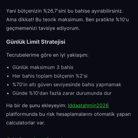
Yani bütçenizin %26.7'sini bu bahise ayırabilirsiniz.
Ama dikkat! Bu teorik maksimum. Ben pratikte %10'u
geçmemenizi tavsiye ediyorum.
Günlük Limit Stratejisi
Tecrubelerime göre en iyi yaklaşım:
Günlük maksimum 3 bahis
Her bahis toplam bütçenin %2'si
%70'in altı güven seviyesinde bahis yapmamak
Günde %10'dan fazla zarar durumunda dur
Ha bir de şunu ekleyeyim:
Iddaatahmin2026
platformunda bu risk hesaplamalarını otomatik yapan
calculatorlar var.