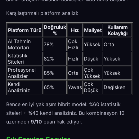
Karşılaştırmalı platform analizi:
Doğruluk
Kullanım
Platform Türü
Hız
Maliyet
%
Kolaylığı
AI Tahmin
Çok
78%
Yüksek
Orta
Motorları
Hızlı
İstatistik
82%
Hızlı
Düşük
Yüksek
Siteleri
Profesyonel
Çok
85%
Orta
Yüksek
Analizler
Yüksek
Kendi
Çok
65%
Yavaş
Değişken
Analiziniz
Düşük
Bence en iyi yaklaşım hibrit model: %60 istatistik
siteleri + %40 kendi analiziniz. Bu kombinasyon 10
üzerinden
9/10
puan hak ediyor.