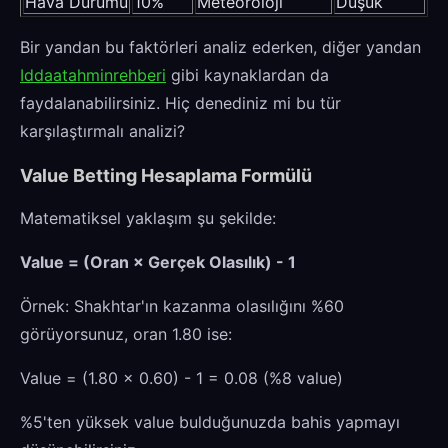
Hava Durumu
10%
Meteoroloji
Düşük
Bir yandan bu faktörleri analiz ederken, diğer yandan
Iddaatahminrehberi
gibi kaynaklardan da
faydalanabilirsiniz. Hiç denediniz mi bu tür
karşılaştırmalı analizi?
Value Betting Hesaplama Formülü
Matematiksel yaklaşım şu şekilde:
Value = (Oran × Gerçek Olasılık) - 1
Örnek: Shakhtar'ın kazanma olasılığını %60
görüyorsunuz, oran 1.80 ise:
Value = (1.80 × 0.60) - 1 = 0.08 (%8 value)
%5'ten yüksek value bulduğunuzda bahis yapmayı