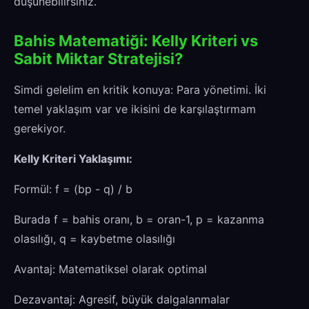
düşünebilirsiniz.
Bahis Matematiği: Kelly Kriteri vs
Sabit Miktar Stratejisi?
Simdi gelelim en kritik konuya: Para yönetimi. İki
temel yaklaşım var ve ikisini de karşılaştırmam
gerekiyor.
Kelly Kriteri Yaklaşımı:
Formül: f = (bp - q) / b
Burada f = bahis oranı, b = oran-1, p = kazanma
olasılığı, q = kaybetme olasılığı
Avantaj: Matematiksel olarak optimal
Dezavantaj: Agresif, büyük dalgalanmalar