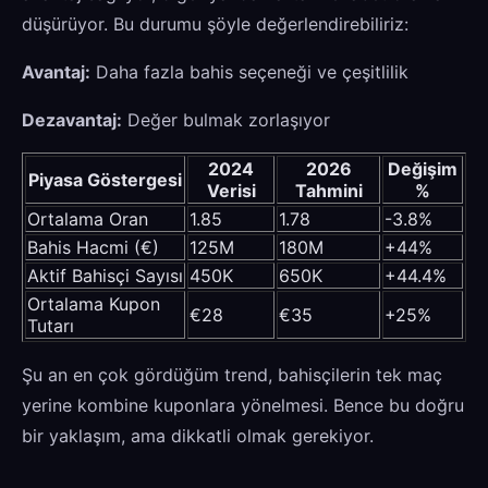
düşürüyor. Bu durumu şöyle değerlendirebiliriz:
Avantaj:
Daha fazla bahis seçeneği ve çeşitlilik
Dezavantaj:
Değer bulmak zorlaşıyor
2024
2026
Değişim
Piyasa Göstergesi
Verisi
Tahmini
%
Ortalama Oran
1.85
1.78
-3.8%
Bahis Hacmi (€)
125M
180M
+44%
Aktif Bahisçi Sayısı
450K
650K
+44.4%
Ortalama Kupon
€28
€35
+25%
Tutarı
Şu an en çok gördüğüm trend, bahisçilerin tek maç
yerine kombine kuponlara yönelmesi. Bence bu doğru
bir yaklaşım, ama dikkatli olmak gerekiyor.