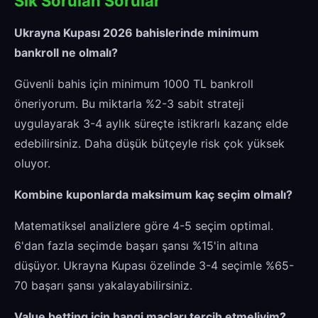
Sık Sorulan Sorular
Ukrayna Kupası 2026 bahislerinde minimum
bankroll ne olmalı?
Güvenli bahis için minimum 1000 TL bankroll
öneriyorum. Bu miktarla %2-3 sabit strateji
uygulayarak 3-4 aylık süreçte istikrarlı kazanç elde
edebilirsiniz. Daha düşük bütçeyle risk çok yüksek
oluyor.
Kombine kuponlarda maksimum kaç seçim olmalı?
Matematiksel analizlere göre 4-5 seçim optimal.
6'dan fazla seçimde başarı şansı %15'in altına
düşüyor. Ukrayna Kupası özelinde 3-4 seçimle %65-
70 başarı şansı yakalayabilirsiniz.
Value betting için hangi maçları tercih etmeliyim?