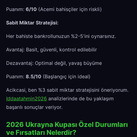
Puanım:
6/10
(Acemi bahisçiler için riskli)
Sabit Miktar Stratejisi:
Her bahiste bankrollunuzun %2-5'ini oynarsınız.
Avantaj: Basit, güvenli, kontrol edilebilir
Dezavantaj: Optimal değil, yavaş büyüme
Puanım:
8.5/10
(Başlangıç için ideal)
Acikcasi, ben %3 sabit miktar stratejisini öneriyorum.
Iddaatahmin2026
analizlerinde de bu yaklaşım
başarılı sonuçlar veriyor.
2026 Ukrayna Kupası Özel Durumları
ve Fırsatları Nelerdir?