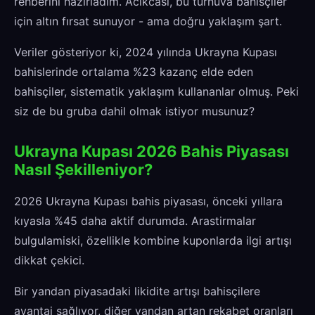
rehberini hazırladım. Acikcası, bu turnuva bahisçiler
için altın fırsat sunuyor - ama doğru yaklaşım şart.
Veriler gösteriyor ki, 2024 yılında Ukrayna Kupası
bahislerinde ortalama %23 kazanç elde eden
bahisçiler, sistematik yaklaşım kullananlar olmuş. Peki
siz de bu gruba dahil olmak istiyor musunuz?
Ukrayna Kupası 2026 Bahis Piyasası
Nasıl Şekilleniyor?
2026 Ukrayna Kupası bahis piyasası, önceki yıllara
kıyasla %45 daha aktif durumda. Arastirmalar
bulgulamiski, özellikle kombine kuponlarda ilgi artışı
dikkat çekici.
Bir yandan piyasadaki likidite artışı bahisçilere
avantaj sağlıyor, diğer yandan artan rekabet oranları