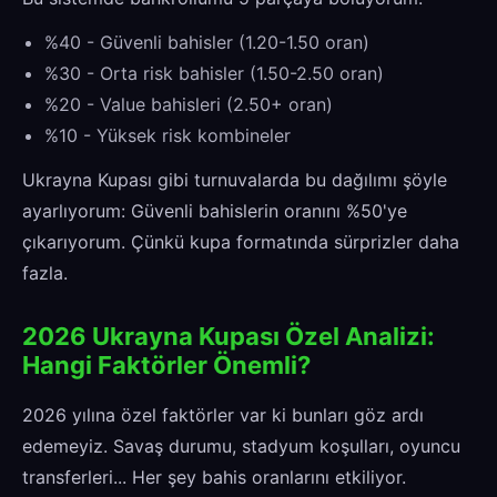
%40 - Güvenli bahisler (1.20-1.50 oran)
%30 - Orta risk bahisler (1.50-2.50 oran)
%20 - Value bahisleri (2.50+ oran)
%10 - Yüksek risk kombineler
Ukrayna Kupası gibi turnuvalarda bu dağılımı şöyle
ayarlıyorum: Güvenli bahislerin oranını %50'ye
çıkarıyorum. Çünkü kupa formatında sürprizler daha
fazla.
2026 Ukrayna Kupası Özel Analizi:
Hangi Faktörler Önemli?
2026 yılına özel faktörler var ki bunları göz ardı
edemeyiz. Savaş durumu, stadyum koşulları, oyuncu
transferleri... Her şey bahis oranlarını etkiliyor.