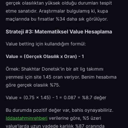
gerçek olasılıktan yüksek olduğu durumları tespit
etme sanatıdır. Araştırmalar bulgulamış ki, kupa
maçlarında bu fırsatlar %34 daha sık görülüyor.
Strateji #3: Matematiksel Value Hesaplama
Value betting için kullandığım formül:
Value = (Gerçek Olasılık x Oran) - 1
Örnek: Shakhtar Donetsk'in bir alt lig takımını
yenmesi için site 1.45 oran veriyor. Benim hesabıma
göre gerçek olasılık %75.
Value = (0.75 x 1.45) - 1 = 0.087 = %8.7 değer
Bu durumda pozitif değer var, bahis oynayabiliriz.
Iddaatahminrehberi
verilerine göre, %5 üzeri
value'larda uzun vadede karlılık %87 oranında