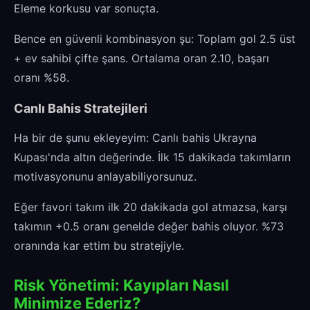
Eleme korkusu var sonuçta.
Bence en güvenli kombinasyon şu: Toplam gol 2.5 üst
+ ev sahibi çifte şans. Ortalama oran 2.10, başarı
oranı %58.
Canlı Bahis Stratejileri
Ha bir de şunu ekleyeyim: Canlı bahis Ukrayna
Kupası'nda altın değerinde. İlk 15 dakikada takımların
motivasyonunu anlayabiliyorsunuz.
Eğer favori takım ilk 20 dakikada gol atmazsa, karşı
takımın +0.5 oranı genelde değer bahis oluyor. %73
oranında kar ettim bu stratejiyle.
Risk Yönetimi: Kayıpları Nasıl
Minimize Ederiz?