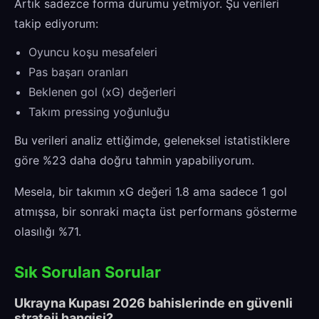
Artık sadezce forma durumu yetmiyor. Şu verileri
takip ediyorum:
Oyuncu koşu mesafeleri
Pas başarı oranları
Beklenen gol (xG) değerleri
Takım pressing yoğunluğu
Bu verileri analiz ettiğimde, geleneksel istatistiklere
göre %23 daha doğru tahmin yapabiliyorum.
Mesela, bir takımın xG değeri 1.8 ama sadece 1 gol
atmışsa, bir sonraki maçta üst performans gösterme
olasılığı %71.
Sık Sorulan Sorular
Ukrayna Kupası 2026 bahislerinde en güvenli
strateji hangisi?