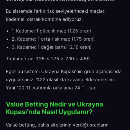
Bu sistemde farklı risk seviyelerindeki maçları
kademeli olarak kombine ediyoruz:
1. Kademe: 1 güvenli maç (1.25 oran)
2. Kademe: 1 orta risk maç (1.75 oran)
3. Kademe: 1 değer bahsi (2.10 oran)
Toplam oran: 1.25 x 1.75 x 2.10 = 4.59
Eğer bu sistemi Ukrayna Kupası'nın grup aşamasında
uygularsanız, %22 olasılıkla kazanç elde edersiniz.
Yani 100 TL yatırımla ortalama 24 TL kar.
Value Betting Nedir ve Ukrayna
Kupası'nda Nasıl Uygulanır?
Value betting, bahis sitelerinin verdiği oranların