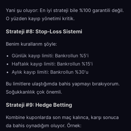
Yani şu oluyor: En iyi strateji bile %100 garantili değil.
O yüzden kayıp yönetimi kritik.
Strateji #8: Stop-Loss Sistemi
Benim kurallarım şöyle:
Günlük kayıp limiti: Bankrollun %5'i
Haftalık kayıp limiti: Bankrollun %15'i
Aylık kayıp limiti: Bankrollun %30'u
Bu limitlere ulaştığımda bahis yapmayı bırakıyorum.
Soğukkanlılık çok önemli.
Strateji #9: Hedge Betting
Kombine kuponlarda son maç kalınca, karşı sonuca
da bahis oynadığım oluyor. Örnek: