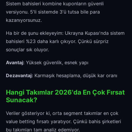
Sistem bahisleri kombine kuponların güvenli
versiyonu. 5'li sistemde 3'ü tutsa bile para
kazanıyorsunuz.
Ha bir de şunu ekleyeyim: Ukrayna Kupası'nda sistem
bahisleri %23 daha karlı çıkıyor. Çünkü sürpriz
sonuçlar sık oluyor.
Avantaj:
Yüksek güvenlik, esnek yapı
Dezavantaj:
Karmaşık hesaplama, düşük kar oranı
Hangi Takımlar 2026'da En Çok Fırsat
Sunacak?
Veriler gösteriyor ki, orta segment takımlar en çok
value betting fırsatı yaratıyor. Çünkü bahis şirketleri
bu takımları tam analiz edemiyor.