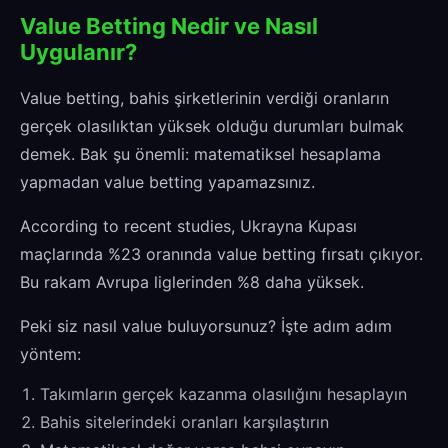
Value Betting Nedir ve Nasıl
Uygulanır?
Value betting, bahis şirketlerinin verdiği oranların
gerçek olasılıktan yüksek olduğu durumları bulmak
demek. Bak şu önemli: matematiksel hesaplama
yapmadan value betting yapamazsınız.
According to recent studies, Ukrayna Kupası
maçlarında %23 oranında value betting fırsatı çıkıyor.
Bu rakam Avrupa liglerinden %8 daha yüksek.
Peki siz nasıl value buluyorsunuz? İşte adım adım
yöntem:
Takımların gerçek kazanma olasılığını hesaplayın
Bahis sitelerindeki oranları karşılaştırın