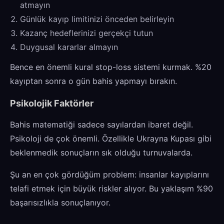
atmayın
Günlük kayıp limitinizi önceden belirleyin
Kazanç hedeflerinizi gerçekçi tutun
Duygusal kararlar almayın
Bence en önemli kural stop-loss sistemi kurmak. %20
kayıptan sonra o gün bahis yapmayı bırakın.
Psikolojik Faktörler
Bahis matematiği sadece sayılardan ibaret değil.
Psikoloji de çok önemli. Özellikle Ukrayna Kupası gibi
beklenmedik sonuçların sık olduğu turnuvalarda.
Şu an en çok gördüğüm problem: insanlar kayıplarını
telafi etmek için büyük riskler alıyor. Bu yaklaşım %90
başarısızlıkla sonuçlanıyor.