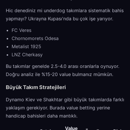
Hic denediniz mi underdog takımlara sistematik bahis
yapmayı? Ukrayna Kupası'nda bu çok işe yarıyor.
FC Veres
Chornomorets Odesa
Metalist 1925
LNZ Cherkasy
Bu takımlar genelde 2.5-4.0 arası oranlarla oynuyor.
Doğru analiz ile %15-20 value bulmanız mümkün.
Büyük Takım Stratejileri
Dynamo Kiev ve Shakhtar gibi büyük takımlarda farklı
yaklaşım gerekiyor. Burada value betting yerine
handicap bahisleri daha mantıklı.
Value