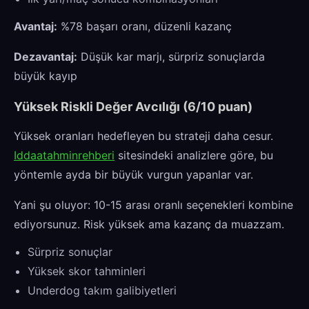
Avantaj:
%78 başarı oranı, düzenli kazanç
Dezavantaj:
Düşük kar marjı, sürpriz sonuçlarda
büyük kayıp
Yüksek Riskli Değer Avcılığı (6/10 puan)
Yüksek oranları hedefleyen bu strateji daha cesur.
Iddaatahminrehberi
sitesindeki analizlere göre, bu
yöntemle ayda bir büyük vurgun yapanlar var.
Yani şu oluyor: 10-15 arası oranlı seçenekleri kombine
ediyorsunuz. Risk yüksek ama kazanç da muazzam.
Sürpriz sonuçlar
Yüksek skor tahminleri
Underdog takım galibiyetleri