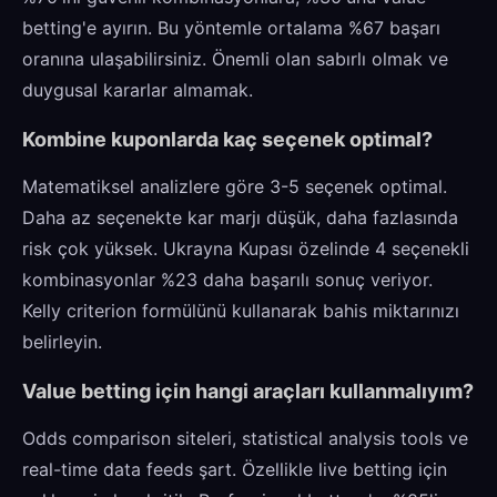
betting'e ayırın. Bu yöntemle ortalama %67 başarı
oranına ulaşabilirsiniz. Önemli olan sabırlı olmak ve
duygusal kararlar almamak.
Kombine kuponlarda kaç seçenek optimal?
Matematiksel analizlere göre 3-5 seçenek optimal.
Daha az seçenekte kar marjı düşük, daha fazlasında
risk çok yüksek. Ukrayna Kupası özelinde 4 seçenekli
kombinasyonlar %23 daha başarılı sonuç veriyor.
Kelly criterion formülünü kullanarak bahis miktarınızı
belirleyin.
Value betting için hangi araçları kullanmalıyım?
Odds comparison siteleri, statistical analysis tools ve
real-time data feeds şart. Özellikle live betting için