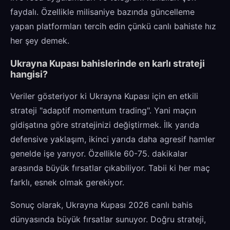
faydalı. Özellikle milisaniye bazında güncelleme
yapan platformları tercih edin çünkü canlı bahiste hız
her şey demek.
Ukrayna Kupası bahislerinde en karlı strateji
hangisi?
Veriler gösteriyor ki Ukrayna Kupası için en etkili
strateji "adaptif momentum trading". Yani maçın
gidişatına göre stratejinizi değiştirmek. İlk yarıda
defensive yaklaşım, ikinci yarıda daha agresif hamler
genelde işe yarıyor. Özellikle 60-75. dakikalar
arasında büyük fırsatlar çıkabiliyor. Tabii ki her maç
farklı, esnek olmak gerekiyor.
Sonuç olarak, Ukrayna Kupası 2026 canlı bahis
dünyasında büyük fırsatlar sunuyor. Doğru strateji,