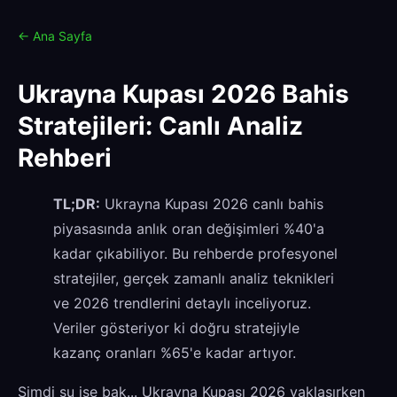
← Ana Sayfa
Ukrayna Kupası 2026 Bahis
Stratejileri: Canlı Analiz
Rehberi
TL;DR:
Ukrayna Kupası 2026 canlı bahis
piyasasında anlık oran değişimleri %40'a
kadar çıkabiliyor. Bu rehberde profesyonel
stratejiler, gerçek zamanlı analiz teknikleri
ve 2026 trendlerini detaylı inceliyoruz.
Veriler gösteriyor ki doğru stratejiyle
kazanç oranları %65'e kadar artıyor.
Şimdi şu işe bak... Ukrayna Kupası 2026 yaklaşırken