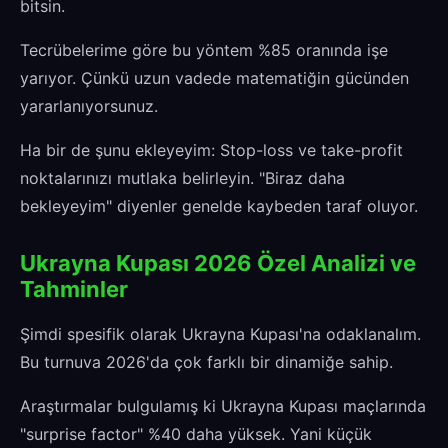
bitsin.
Tecrübelerime göre bu yöntem %85 oranında işe
yarıyor. Çünkü uzun vadede matematiğin gücünden
yararlanıyorsunuz.
Ha bir de şunu ekleyeyim: Stop-loss ve take-profit
noktalarınızı mutlaka belirleyin. "Biraz daha
bekleyeyim" diyenler genelde kaybeden taraf oluyor.
Ukrayna Kupası 2026 Özel Analizi ve
Tahminler
Şimdi spesifik olarak Ukrayna Kupası'na odaklanalım.
Bu turnuva 2026'da çok farklı bir dinamiğe sahip.
Araştırmalar bulgulamış ki Ukrayna Kupası maçlarında
"surprise factor" %40 daha yüksek. Yani küçük