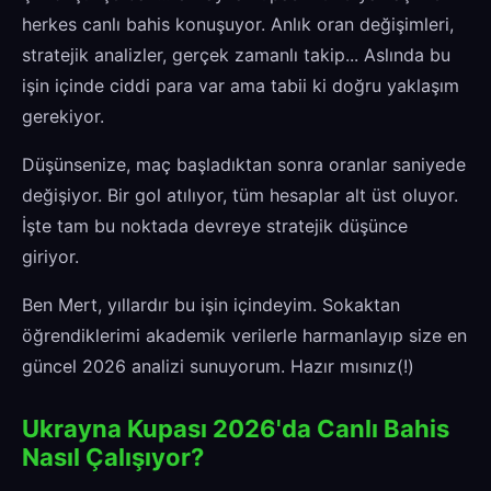
herkes canlı bahis konuşuyor. Anlık oran değişimleri,
stratejik analizler, gerçek zamanlı takip... Aslında bu
işin içinde ciddi para var ama tabii ki doğru yaklaşım
gerekiyor.
Düşünsenize, maç başladıktan sonra oranlar saniyede
değişiyor. Bir gol atılıyor, tüm hesaplar alt üst oluyor.
İşte tam bu noktada devreye stratejik düşünce
giriyor.
Ben Mert, yıllardır bu işin içindeyim. Sokaktan
öğrendiklerimi akademik verilerle harmanlayıp size en
güncel 2026 analizi sunuyorum. Hazır mısınız(!)
Ukrayna Kupası 2026'da Canlı Bahis
Nasıl Çalışıyor?