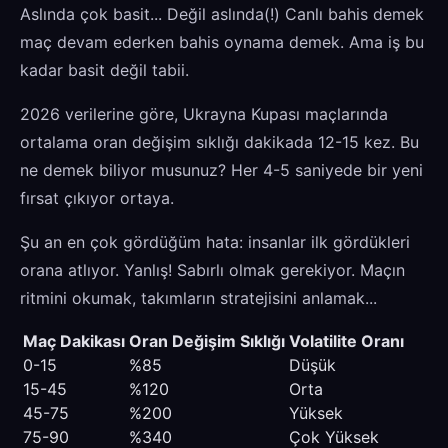
Aslında çok basit... Değil aslında(!) Canlı bahis demek
maç devam ederken bahis oynama demek. Ama iş bu
kadar basit değil tabii.
2026 verilerine göre, Ukrayna Kupası maçlarında
ortalama oran değişim sıklığı dakikada 12-15 kez. Bu
ne demek biliyor musunuz? Her 4-5 saniyede bir yeni
fırsat çıkıyor ortaya.
Şu an en çok gördüğüm hata: insanlar ilk gördükleri
orana atlıyor. Yanlış! Sabırlı olmak gerekiyor. Maçın
ritmini okumak, takımların stratejisini anlamak...
Maç Dakikası
Oran Değişim Sıklığı
Volatilite Oranı
0-15
%85
Düşük
15-45
%120
Orta
45-75
%200
Yüksek
75-90
%340
Çok Yüksek