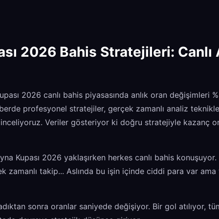
ı 2026 Bahis Stratejileri: Canlı 
pası 2026 canlı bahis piyasasında anlık oran değişimleri 
hberde profesyonel stratejiler, gerçek zamanlı analiz teknikl
ı inceliyoruz. Veriler gösteriyor ki doğru stratejiyle kazanç 
ayna Kupası 2026 yaklaşırken herkes canlı bahis konuşuyor. 
çek zamanlı takip... Aslında bu işin içinde ciddi para var ama
ıktan sonra oranlar saniyede değişiyor. Bir gol atılıyor, tü