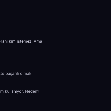
 oranı kim istemez! Ama
şte başarılı olmak
orm kullanıyor. Neden?