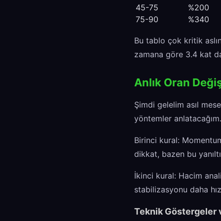
45-75
%200
75-90
%340
Bu tablo çok kritik asl
zamana göre 3.4 kat da
Anlık Oran Değiş
Şimdi gelelim asıl mese
yöntemler anlatacağım
Birinci kural: Momentu
dikkat, bazen bu yanıltıc
İkinci kural: Hacim anal
stabilizasyonu daha hız
Teknik Göstergeler 