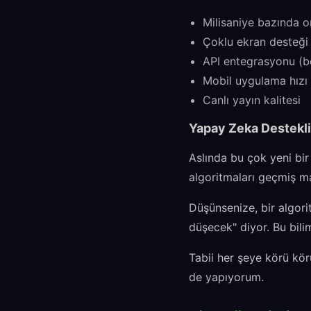
Milisaniye bazında 
Çoklu ekran desteği
API entegrasyonu (bo
Mobil uygulama hızı
Canlı yayın kalitesi
Yapay Zeka Destekli 
Aslında bu çok yeni bi
algoritmaları geçmiş ma
Düşünsenize, bir algori
düşecek" diyor. Bu bili
Tabii her şeye körü kö
de yapıyorum.