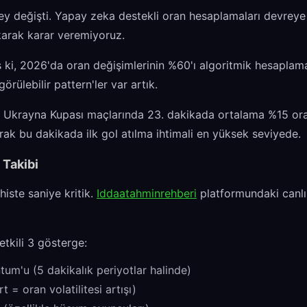
ey değişti. Yapay zeka destekli oran hesaplamaları devreye 
karak karar veremiyoruz.
ş ki, 2026'da oran değişimlerinin %60'ı algoritmik hesaplam
ülebilir pattern'ler var artık.
: Ukrayna Kupası maçlarında 23. dakikada ortalama %15 or
arak bu dakikada ilk gol atılma ihtimali en yüksek seviyede.
 Takibi
histe saniye kritik.
Iddaatahminrehberi
platformundaki canlı 
tkili 3 gösterge:
um'u (5 dakikalık periyotlar halinde)
t = oran volatilitesi artışı)