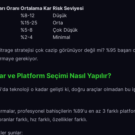
rı Oranı
Ortalama Kar
Risk Seviyesi
%8-12
Düşük
8
%15-25
Orta
2
%5-8
Çok Düşük
5
%2-4
Minimal
itrage stratejisi çok cazip görünüyor değil mi? %95 başarı
ermaye gerekiyor.
ar ve Platform Seçimi Nasıl Yapılır?
6'da teknoloji o kadar gelişti ki, doğru araçlar olmadan bu i
rmalar, profesyonel bahisçilerin %89'u en az 3 farklı platf
lar farklı, hız farklı, özellikler farklı.
ler şunlar: