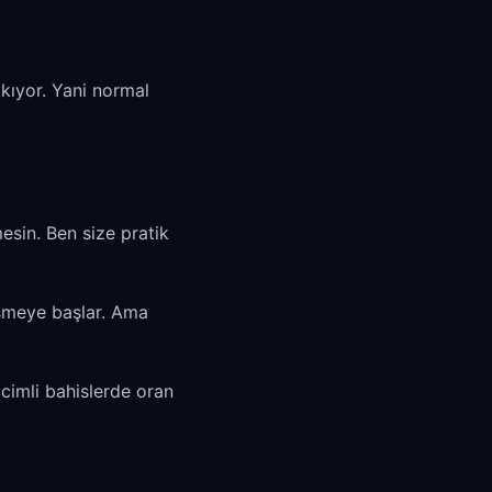
kıyor. Yani normal
esin. Ben size pratik
işmeye başlar. Ama
acimli bahislerde oran