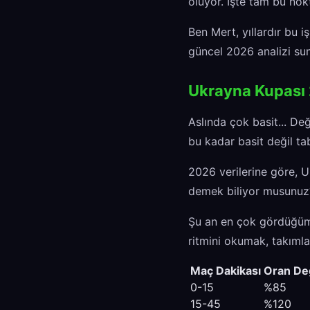
oluyor. İşte tam bu nok
Ben Mert, yıllardır bu 
güncel 2026 analizi sun
Ukrayna Kupası 2
Aslında çok basit... D
bu kadar basit değil tab
2026 verilerine göre, 
demek biliyor musunuz? 
Şu an en çok gördüğüm h
ritmini okumak, takımlar
Maç Dakikası
Oran Değ
0-15
%85
15-45
%120