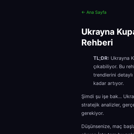
← Ana Sayfa
Ukrayna Kupas
Rehberi
TL;DR:
Ukrayna Ku
çıkabiliyor. Bu re
trendlerini detayl
kadar artıyor.
Şimdi şu işe bak... Ukr
stratejik analizler, ger
gerekiyor.
Düşünsenize, maç başlad