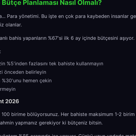
 Bütçe Planlaması Nasıl Olmalı?
a... Para yönetimi. Bu işte en çok para kaybeden insanlar gen
iz olanlar.
Canlı bahis yapanların %67'si ilk 6 ay içinde bütçesini aşıyor.
:
in %5'inden fazlasını tek bahiste kullanmayın
zi önceden belirleyin
n %30'unu hemen çekin
ermeyin
nt 2026
zı 100 birime bölüyorsunuz. Her bahiste maksimum 1-2 birim 
tahmin yapmanız gerekiyor ki bütçeniz bitsin.