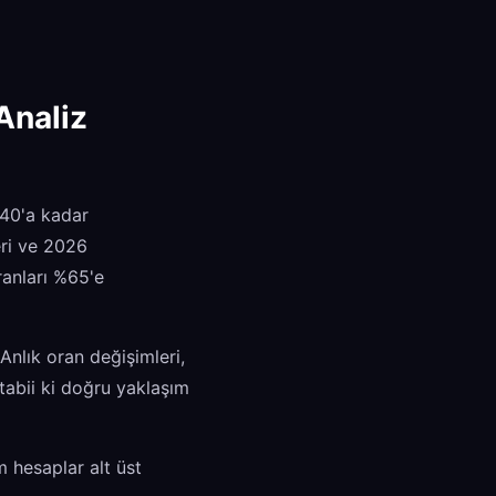
Analiz
%40'a kadar
eri ve 2026
oranları %65'e
Anlık oran değişimleri,
 tabii ki doğru yaklaşım
m hesaplar alt üst