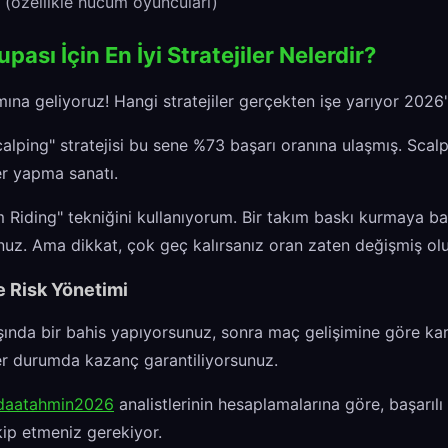
i (özellikle hücum oyuncuları)
ası İçin En İyi Stratejiler Nelerdir?
smına geliyoruz! Hangi stratejiler gerçekten işe yarıyor 2026
calping" stratejisi bu sene %73 başarı oranına ulaşmış. Scalp
er yapma sanatı.
iding" tekniğini kullanıyorum. Bir takım baskı kurmaya ba
z. Ama dikkat, çok geç kalırsanız oran zaten değişmiş olu
e Risk Yönetimi
ında bir bahis yapıyorsunuz, sonra maç gelişimine göre kar
er durumda kazanç garantiliyorsunuz.
daatahmin2026
analistlerinin hesaplamalarına göre, başarılı
akip etmeniz gerekiyor.