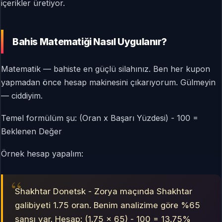
içerikler üretiyor.
Bahis Matematiği Nasıl Uygulanır?
Matematik — bahiste en güçlü silahınız. Ben her kupon
yapmadan önce hesap makinesini çıkarıyorum. Gülmeyin
— ciddiyim.
Temel formülüm şu: (Oran x Başarı Yüzdesi) - 100 =
Beklenen Değer
Örnek hesap yapalım:
Shakhtar Donetsk - Zorya maçında Shakhtar
galibiyeti 1.75 oran. Benim analizime göre %65
şansı var. Hesap: (1.75 x 65) - 100 = 13.75%