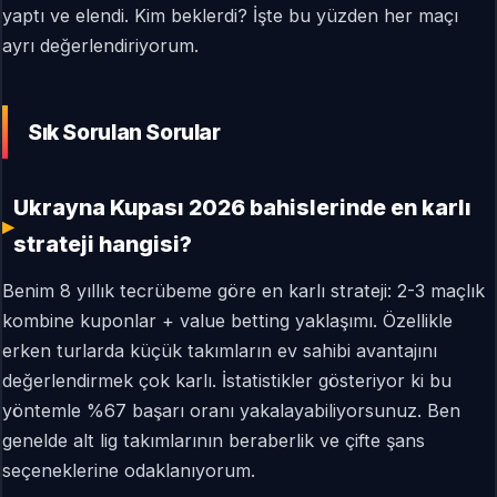
yaptı ve elendi. Kim beklerdi? İşte bu yüzden her maçı
ayrı değerlendiriyorum.
Sık Sorulan Sorular
Ukrayna Kupası 2026 bahislerinde en karlı
strateji hangisi?
Benim 8 yıllık tecrübeme göre en karlı strateji: 2-3 maçlık
kombine kuponlar + value betting yaklaşımı. Özellikle
erken turlarda küçük takımların ev sahibi avantajını
değerlendirmek çok karlı. İstatistikler gösteriyor ki bu
yöntemle %67 başarı oranı yakalayabiliyorsunuz. Ben
genelde alt lig takımlarının beraberlik ve çifte şans
seçeneklerine odaklanıyorum.