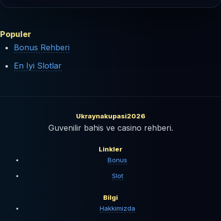
Populer
Bonus Rehberi
En Iyi Slotlar
Ukraynakupasi2026
Guvenilir bahis ve casino rehberi.
Linkler
Bonus
Slot
Bilgi
Hakkimizda