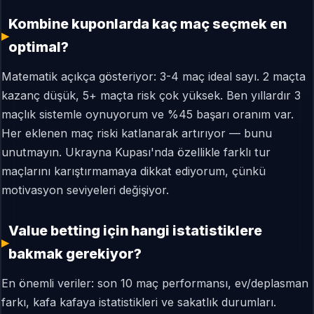
Kombine kuponlarda kaç maç seçmek en
optimal?
Matematik açıkça gösteriyor: 3-4 maç ideal sayı. 2 maçta
kazanç düşük, 5+ maçta risk çok yüksek. Ben yıllardır 3
maçlık sistemle oynuyorum ve %45 başarı oranım var.
Her eklenen maç riski katlanarak artırıyor — bunu
unutmayın. Ukrayna Kupası'nda özellikle farklı tur
maçlarını karıştırmamaya dikkat ediyorum, çünkü
motivasyon seviyeleri değişiyor.
Value betting için hangi istatistiklere
bakmak gerekiyor?
En önemli veriler: son 10 maç performansı, ev/deplasman
farkı, kafa kafaya istatistikleri ve sakatlık durumları.