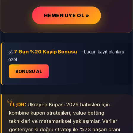
HEMEN UYE OL »
7 Gun %20 Kayip Bonusu
💰
— bugun kayit olanlara
ozel
BONUSU AL
TL;DR:
Ukrayna Kupası 2026 bahisleri için
kombine kupon stratejileri, value betting
teknikleri ve matematiksel yaklaşımlar. Veriler
gösteriyor ki doğru strateji ile %73 başarı oranı