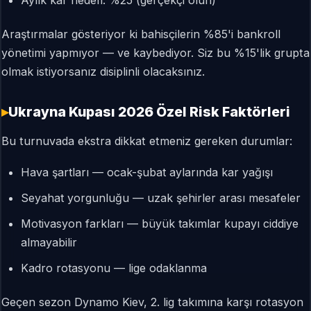
Aylık kar hedefi: %25 (gerçekçi olun)
Araştırmalar gösteriyor ki bahisçilerin %85'i bankroll
yönetimi yapmıyor — ve kaybediyor. Siz bu %15'lik grupta
olmak istiyorsanız disiplinli olacaksınız.
Ukrayna Kupası 2026 Özel Risk Faktörleri
Bu turnuvada ekstra dikkat etmeniz gereken durumlar:
Hava şartları — ocak-şubat aylarında kar yağışı
Seyahat yorgunluğu — uzak şehirler arası mesafeler
Motivasyon farkları — büyük takımlar kupayı ciddiye
almayabilir
Kadro rotasyonu — lige odaklanma
Geçen sezon Dynamo Kiev, 2. lig takımına karşı rotasyon