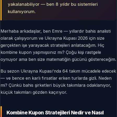
yakalanabiliyor — ben 8 yıldır bu sistemleri
kullanıyorum.
Merhaba arkadaşlar, ben Emre — yıllardır bahis analisti
olarak çalışıyorum ve Ukrayna Kupası 2026 için size
gerçekten işe yarayacak stratejileri anlatacağım. Hiç
kombine kupon yapmışsınız mı? Çoğu kişi rastgele
oynuyor ama ben size matematiğin gücünü göstereceğim.
Bu sezon Ukrayna Kupası'nda 64 takım mücadele edecek
— ve bence en karlı fırsatlar erken turlarda gizli. Neden
mi? Çünkü bahis şirketleri büyük takımlara odaklanıyor,
küçük takımları gözden kaçırıyor.
Kombine Kupon Stratejileri Nedir ve Nasıl