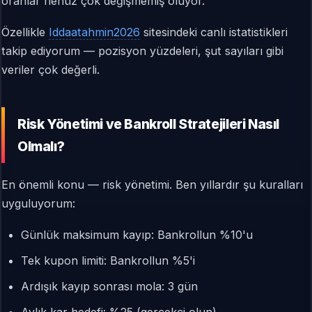
oranlar henüz çok değişmemiş oluyor.
Özellikle
Iddaatahmin2026
sitesindeki canlı istatistikleri
takip ediyorum — pozisyon yüzdeleri, şut sayıları gibi
veriler çok değerli.
Risk Yönetimi ve Bankroll Stratejileri Nasıl
Olmalı?
En önemli konu — risk yönetimi. Ben yıllardır şu kuralları
uyguluyorum:
Günlük maksimum kayıp: Bankrollun %10'u
Tek kupon limiti: Bankrollun %5'i
Ardışık kayıp sonrası mola: 3 gün