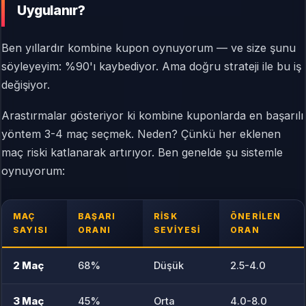
Uygulanır?
Ben yıllardır kombine kupon oynuyorum — ve size şunu
söyleyeyim: %90'ı kaybediyor. Ama doğru strateji ile bu iş
değişiyor.
Arastırmalar gösteriyor ki kombine kuponlarda en başarılı
yöntem 3-4 maç seçmek. Neden? Çünkü her eklenen
maç riski katlanarak artırıyor. Ben genelde şu sistemle
oynuyorum:
MAÇ
BAŞARI
RISK
ÖNERILEN
SAYISI
ORANI
SEVIYESI
ORAN
2 Maç
68%
Düşük
2.5-4.0
3 Maç
45%
Orta
4.0-8.0