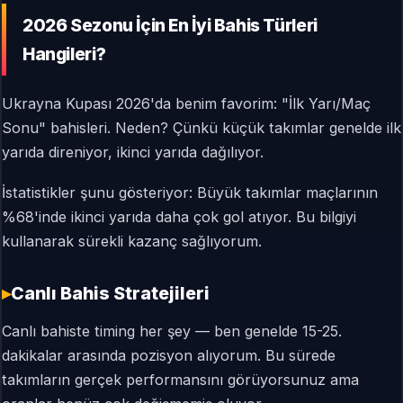
2026 Sezonu İçin En İyi Bahis Türleri
Hangileri?
Ukrayna Kupası 2026'da benim favorim: "İlk Yarı/Maç
Sonu" bahisleri. Neden? Çünkü küçük takımlar genelde ilk
yarıda direniyor, ikinci yarıda dağılıyor.
İstatistikler şunu gösteriyor: Büyük takımlar maçlarının
%68'inde ikinci yarıda daha çok gol atıyor. Bu bilgiyi
kullanarak sürekli kazanç sağlıyorum.
Canlı Bahis Stratejileri
Canlı bahiste timing her şey — ben genelde 15-25.
dakikalar arasında pozisyon alıyorum. Bu sürede
takımların gerçek performansını görüyorsunuz ama