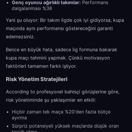
Genç oyuncu ağırlıklı takımlar:
Performans
dalgalanması %38
Yani şu oluyor: Bir takım ligde çok iyi gidiyorsa, kupa
maçında aynı performansı göstereceğini garanti
edemezsiniz.
Bence en büyük hata, sadece lig formuna bakarak
kupa maçı tahmini yapmak. Çünkü motivasyon
faktörleri tamamen farklı işliyor.
Risk Yönetim Stratejileri
According to profesyonel bahisçi görüşlerine göre,
risk yönetiminde şu yaklaşımlar en etkili:
Hiçbir zaman tek maça %20'den fazla bütçe
ayırma
Sürpriz potansiyeli yüksek maçlarda düşük oran
tercih etme