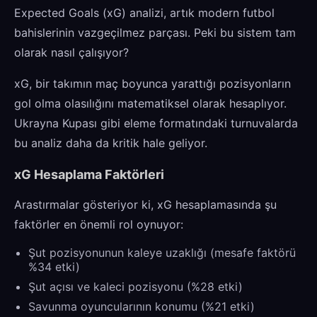
Expected Goals (xG) analizi, artık modern futbol
bahislerinin vazgeçilmez parçası. Peki bu sistem tam
olarak nasıl çalışıyor?
xG, bir takımın maç boyunca yarattığı pozisyonların
gol olma olasılığını matematiksel olarak hesaplıyor.
Ukrayna Kupası gibi eleme formatındaki turnuvalarda
bu analiz daha da kritik hale geliyor.
xG Hesaplama Faktörleri
Arastırmalar gösteriyor ki, xG hesaplamasında şu
faktörler en önemli rol oynuyor:
Şut pozisyonunun kaleye uzaklığı (mesafe faktörü
%34 etki)
Şut açısı ve kaleci pozisyonu (%28 etki)
Savunma oyuncularının konumu (%21 etki)