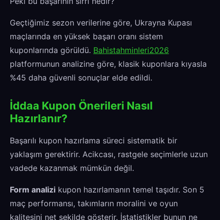
Peki bu başarının sırrı nedir?
Geçtiğimiz sezon verilerine göre, Ukrayna Kupası
maçlarında en yüksek başarı oranı sistem
kuponlarında görüldü.
Bahistahminleri2026
platformunun analizine göre, klasik kuponlara kıyasla
%45 daha güvenli sonuçlar elde edildi.
İddaa Kupon Önerileri Nasıl
Hazırlanır?
Başarılı kupon hazırlama süreci sistematik bir
yaklaşım gerektirir. Acikcası, rastgele seçimlerle uzun
vadede kazanmak mümkün değil.
Form analizi
kupon hazırlamanın temel taşıdır. Son 5
maç performansı, takımların moralini ve oyun
kalitesini net şekilde gösterir. İstatistikler bunun ne