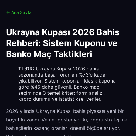
← Ana Sayfa
Ukrayna Kupası 2026 Bahis
Rehberi: Sistem Kuponu ve
Banko Maç Taktikleri
TL;DR:
Ukrayna Kupası 2026 bahis
sezonunda başarı oranları %73'e kadar
çıkabiliyor. Sistem kuponları klasik kupona
göre %45 daha güvenli. Banko maç
seçiminde 3 temel kriter: form analizi,
kadro durumu ve istatistiksel veriler.
2026 yılında Ukrayna Kupası bahis piyasası yeni bir
boyut kazandı. Veriler gösteriyor ki, doğru strateji ile
bahisçilerin kazanç oranları önemli ölçüde artıyor.