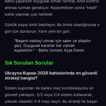
Bahis yaparken duygusal olmak normal. Ama kontrol
altında tutmak gerekiyor. Kaybettikten sonra "telafi"
bahsi yapmak çok tehlikeli.
Günlük kayıp limiti belirleyin. Bu limite ulaştığınızda o
gün için durdurun. Yarın yeni bir gün.
"Başarılı bahisçi olmak için sabır ve disiplin
şart. Duygusal kararlar her zaman
kaybettirir." - Bahis Uzmanı Ayşe Demir
Sık Sorulan Sorular
Ukrayna Kupası 2026 bahislerinde en güvenli
strateji hangisi?
Sistem kuponları ile banko maç kombinasyonu en
güvenli yaklaşım. 2/3 veya 2/4 sistem kullanarak,
yüksek olasılıklı 3-4 maçı seçin. Bu strateji ile başarı