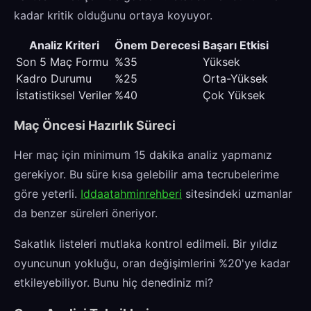
kadar kritik olduğunu ortaya koyuyor.
Analiz Kriteri
Önem Derecesi
Başarı Etkisi
Son 5 Maç Formu
%35
Yüksek
Kadro Durumu
%25
Orta-Yüksek
İstatistiksel Veriler
%40
Çok Yüksek
Maç Öncesi Hazırlık Süreci
Her maç için minimum 15 dakika analiz yapmanız
gerekiyor. Bu süre kısa gelebilir ama tecrubelerime
göre yeterli.
Iddaatahminrehberi
sitesindeki uzmanlar
da benzer süreleri öneriyor.
Sakatlık listeleri mutlaka kontrol edilmeli. Bir yıldız
oyuncunun yokluğu, oran değişimlerini %20'ye kadar
etkileyebiliyor. Bunu hiç denediniz mi?