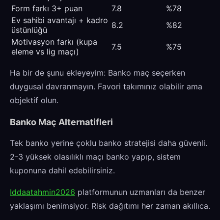
Form farkı 3+ puan
7.8
%78
Ev sahibi avantajı + kadro
8.2
%82
üstünlüğü
Motivasyon farkı (kupa
7.5
%75
eleme vs lig maçı)
Ha bir de şunu ekleyeyim: Banko maç seçerken
duygusal davranmayın. Favori takımınız olabilir ama
objektif olun.
Banko Maç Alternatifleri
Tek banko yerine çoklu banko stratejisi daha güvenli.
2-3 yüksek olasılıklı maçı banko yapıp, sistem
kuponuna dahil edebilirsiniz.
Iddaatahmin2026
platformunun uzmanları da benzer
yaklaşımı benimsiyor. Risk dağıtımı her zaman akıllıca.