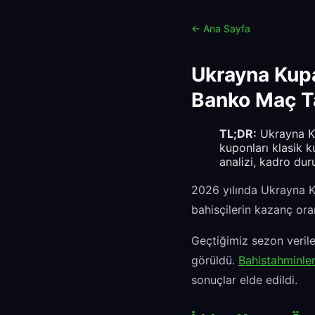
← Ana Sayfa
Ukrayna Kupa
Banko Maç Ta
TL;DR:
Ukrayna Ku
kuponları klasik 
analizi, kadro duru
2026 yılında Ukrayna Kup
bahisçilerin kazanç oran
Geçtiğimiz sezon veril
görüldü.
Bahistahminle
sonuçlar elde edildi.