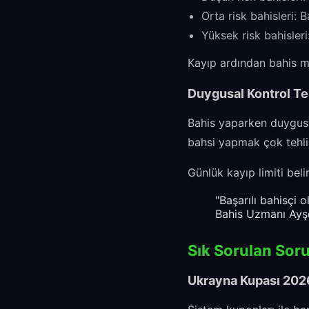
Orta risk bahisleri: 
Yüksek risk bahisleri
Kayıp ardından bahis mi
Duygusal Kontrol Te
Bahis yaparken duygusa
bahsi yapmak çok tehlik
Günlük kayıp limiti beli
"Başarılı bahisçi o
Bahis Uzmanı Ayş
Sık Sorulan Soru
Ukrayna Kupası 2026 