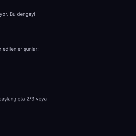
ıyor. Bu dengeyi
 edilenler şunlar:
başlangıçta 2/3 veya