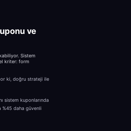
Kuponu ve
abiliyor. Sistem
 kriter: form
 ki, doğru strateji ile
nı sistem kuponlarında
la %45 daha güvenli