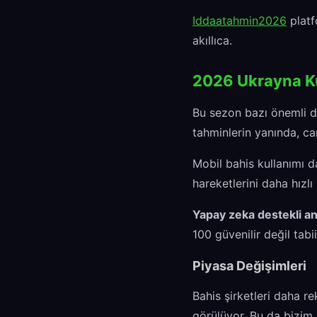
Iddaatahmin2026
platf
akıllıca.
2026 Ukrayna Ku
Bu sezon bazı önemli de
tahminlerin yanında, ca
Mobil bahis kullanımı d
hareketlerini daha hızlı 
Yapay zeka destekli an
100 güvenilir değil tabi
Piyasa Değişimleri
Bahis şirketleri daha r
görülüyor. Bu da bizim 