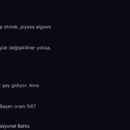
p etmek, piyasa algısını
ük değişiklikler yoksa,
r şey gidiyor. Ama
Başarı oranı %67
fesyonel Bahis