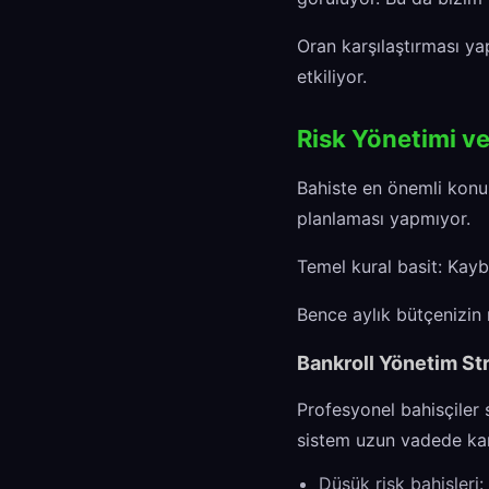
Oran karşılaştırması y
etkiliyor.
Risk Yönetimi ve
Bahiste en önemli konu p
planlaması yapmıyor.
Temel kural basit: Kayb
Bence aylık bütçenizin
Bankroll Yönetim Stra
Profesyonel bahisçiler 
sistem uzun vadede karl
Düşük risk bahisleri: