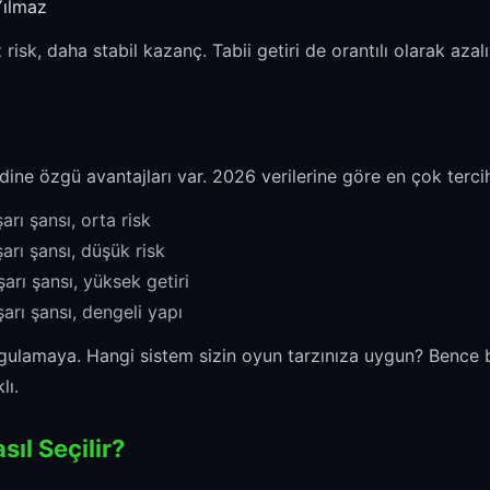
ılmaz
risk, daha stabil kazanç. Tabii getiri de orantılı olarak azal
ine özgü avantajları var. 2026 verilerine göre en çok tercih
rı şansı, orta risk
rı şansı, düşük risk
rı şansı, yüksek getiri
rı şansı, dengeli yapı
ygulamaya. Hangi sistem sizin oyun tarzınıza uygun? Bence 
lı.
ıl Seçilir?