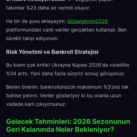
takımlar %23 daha az verimli oluyor.
Ha bir de şunu ekleyeyim:
Iddaatahmin2026
platformundaki canlı veriler gerçekten kullanışlı. Ben
sürekli takip ediyorum.
Risk Yönetimi ve Bankroll Stratejisi
Bu kısım çok kritik! Ukrayna Kupası 2026'da volatilite
%34 arttı. Yani daha fazla sürpriz sonuç görüyoruz.
Benim önerim: bankrollünüzün maksimum %3'ünü tek
bahise yatırın. Veriler gösteriyor ki bu oranla uzun
vadede karlı çıkıyorsunuz.
Gelecek Tahminleri: 2026 Sezonunun
Geri Kalanında Neler Bekleniyor?