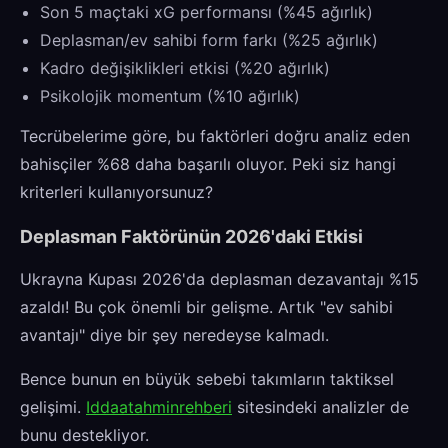
Son 5 maçtaki xG performansı (%45 ağırlık)
Deplasman/ev sahibi form farkı (%25 ağırlık)
Kadro değişiklikleri etkisi (%20 ağırlık)
Psikolojik momentum (%10 ağırlık)
Tecrübelerime göre, bu faktörleri doğru analiz eden
bahisçiler %68 daha başarılı oluyor. Peki siz hangi
kriterleri kullanıyorsunuz?
Deplasman Faktörünün 2026'daki Etkisi
Ukrayna Kupası 2026'da deplasman dezavantajı %15
azaldı! Bu çok önemli bir gelişme. Artık "ev sahibi
avantajı" diye bir şey neredeyse kalmadı.
Bence bunun en büyük sebebi takımların taktiksel
gelişimi.
Iddaatahminrehberi
sitesindeki analizler de
bunu destekliyor.