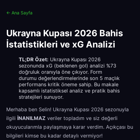
← Ana Sayfa
Ukrayna Kupası 2026 Bahis
İstatistikleri ve xG Analizi
TL;DR Özet:
Ukrayna Kupası 2026
sezonunda xG (beklenen gol) analizi %73
doğruluk oranıyla öne çıkıyor. Form
durumu değerlendirmelerinde son 5 maçlık
performans kritik öneme sahip. Bu makale
kapsamlı istatistiksel analiz ve pratik bahis
stratejileri sunuyor.
Merhaba ben Selin! Ukrayna Kupası 2026 sezonuyla
ilgili
İNANILMAZ
veriler topladım ve siz değerli
okuyucularımla paylaşmaya karar verdim. Açıkçası bu
bilgileri kimse bu kadar detaylı vermiyor!