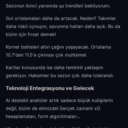
Sezonun ikinci yarısında şu trendleri bekliyorum:
Gol ortalamaları daha da artacak. Neden? Takımlar
daha riskli oynuyor, savunma hatları daha açık. Bu da
bizim için fırsat demek!
Korner bahisleri altın çağını yaşayacak. Ortalama
10.7'den 11.5'e çıkması çok muhtemel.
Kartlar konusunda ise daha temkinli yaklaşım
gerekiyor. Hakemler bu sezon çok daha toleranslı.
Teknoloji Entegrasyonu ve Gelecek
AI destekli analizler artık sadece büyük kulüplerin
değil, bizim de elimizde! Gerçek zamanlı xG
hesaplamaları, form algoritmaları...