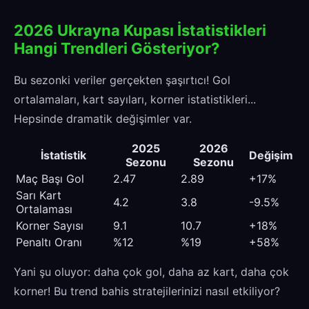
2026 Ukrayna Kupası İstatistikleri
Hangi Trendleri Gösteriyor?
Bu sezonki veriler gerçekten şaşırtıcı! Gol
ortalamaları, kart sayıları, korner istatistikleri...
Hepsinde dramatik değişimler var.
2025
2026
İstatistik
Değişim
Sezonu
Sezonu
Maç Başı Gol
2.47
2.89
+17%
Sarı Kart
4.2
3.8
-9.5%
Ortalaması
Korner Sayısı
9.1
10.7
+18%
Penaltı Oranı
%12
%19
+58%
Yani şu oluyor: daha çok gol, daha az kart, daha çok
korner! Bu trend bahis stratejilerinizi nasıl etkiliyor?