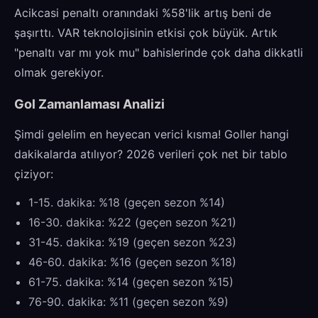
Acikcasi penaltı oranındaki %58'lik artış beni de
şaşırttı. VAR teknolojisinin etkisi çok büyük. Artık
"penaltı var mı yok mu" bahislerinde çok daha dikkatli
olmak gerekiyor.
Gol Zamanlaması Analizi
Şimdi gelelim en heyecan verici kısma! Goller hangi
dakikalarda atılıyor? 2026 verileri çok net bir tablo
çiziyor:
1-15. dakika: %18 (geçen sezon %14)
16-30. dakika: %22 (geçen sezon %21)
31-45. dakika: %19 (geçen sezon %23)
46-60. dakika: %16 (geçen sezon %18)
61-75. dakika: %14 (geçen sezon %15)
76-90. dakika: %11 (geçen sezon %9)