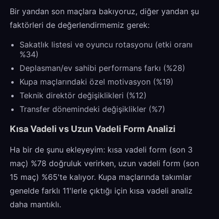
Bir yandan son maçlara bakıyoruz, diğer yandan şu
faktörleri de değerlendirmemiz gerek:
Sakatlık listesi ve oyuncu rotasyonu (etki oranı
%34)
Deplasman/ev sahibi performans farkı (%28)
Kupa maçlarındaki özel motivasyon (%19)
Teknik direktör değişiklikleri (%12)
Transfer dönemindeki değişiklikler (%7)
Kısa Vadeli vs Uzun Vadeli Form Analizi
Ha bir de şunu ekleyeyim: kısa vadeli form (son 3
maç) %78 doğruluk verirken, uzun vadeli form (son
15 maç) %65'te kalıyor. Kupa maçlarında takımlar
genelde farklı 11'lerle çıktığı için kısa vadeli analiz
daha mantıklı.