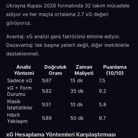
Ukrayna Kupası 2026 formatında 32 takım mücadele
ediyor ve her maçta ortalama 2.7 xG değeri
görüyoruz.
Avantaj: xG analizi şans faktörünü elimine ediyor.
Dezavantaj: tek başına yeterli değil, diğer metriklerle
desteklenmeli.
Analiz
Doğruluk
Zaman
Puanlama
Yöntemi
Oranı
Maliyeti
(10/10)
Sadece xG
%67
15 dk
7.5
xG + Form
%82
35 dk
9.2
Durumu
Klasik
%51
10 dk
5.8
İstatistikler
Hibrit
%89
50 dk
9.7
Yaklaşım
xG Hesaplama Yöntemleri Karşılaştırması