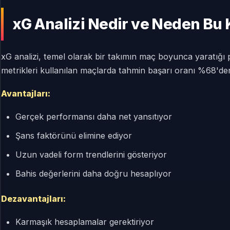
xG Analizi Nedir ve Neden Bu
xG analizi, temel olarak bir takımın maç boyunca yaratığı 
metrikleri kullanılan maçlarda tahmin başarı oranı %68'd
Avantajları:
Gerçek performansı daha net yansıtıyor
Şans faktörünü elimine ediyor
Uzun vadeli form trendlerini gösteriyor
Bahis değerlerini daha doğru hesaplıyor
Dezavantajları:
Karmaşık hesaplamalar gerektiriyor