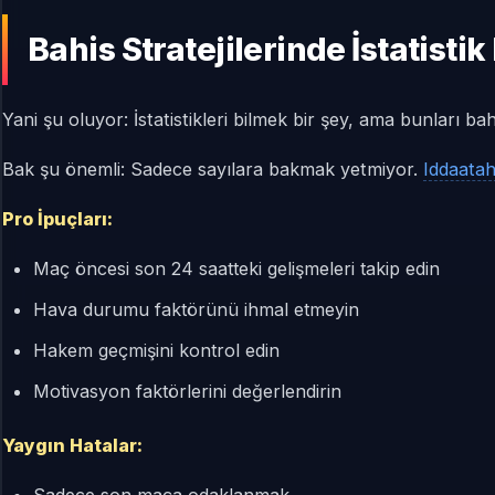
Bahis Stratejilerinde İstatisti
Yani şu oluyor: İstatistikleri bilmek bir şey, ama bunları
Bak şu önemli: Sadece sayılara bakmak yetmiyor.
Iddaata
Pro İpuçları:
Maç öncesi son 24 saatteki gelişmeleri takip edin
Hava durumu faktörünü ihmal etmeyin
Hakem geçmişini kontrol edin
Motivasyon faktörlerini değerlendirin
Yaygın Hatalar: