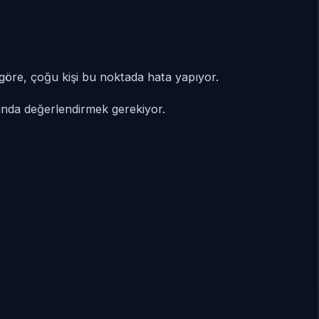
 göre, çoğu kişi bu noktada hata yapıyor.
amında değerlendirmek gerekiyor.