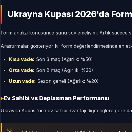
Ukrayna Kupası 2026'da Form 
Form analizi konusunda şunu söylemeliyim: Artık sadece s
Arastırmalar gösteriyor ki, form değerlendirmesinde en etki
Kısa vade:
Son 3 maç (Ağırlık: %50)
Orta vade:
Son 8 maç (Ağırlık: %30)
Uzun vade:
Sezon geneli (Ağırlık: %20)
Ev Sahibi vs Deplasman Performansı
Ukrayna Kupası'nda ev sahibi avantajı diğer liglere göre dah