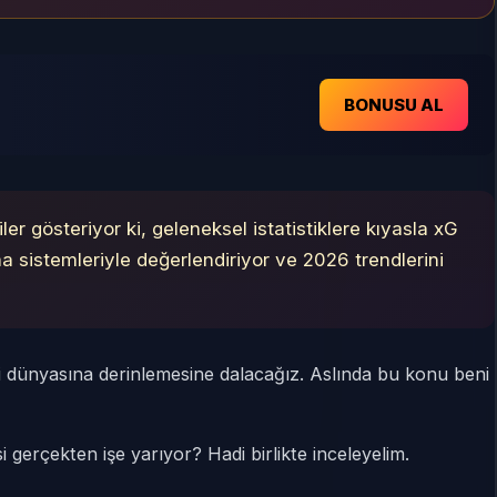
BONUSU AL
 gösteriyor ki, geleneksel istatistiklere kıyasla xG
ma sistemleriyle değerlendiriyor ve 2026 trendlerini
ri dünyasına derinlemesine dalacağız. Aslında bu konu beni
i gerçekten işe yarıyor? Hadi birlikte inceleyelim.