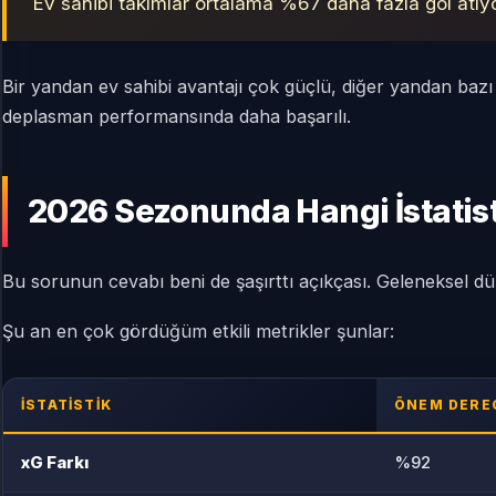
Ev sahibi takımlar ortalama %67 daha fazla gol atıy
Bir yandan ev sahibi avantajı çok güçlü, diğer yandan ba
deplasman performansında daha başarılı.
2026 Sezonunda Hangi İstatis
Bu sorunun cevabı beni de şaşırttı açıkçası. Geleneksel d
Şu an en çok gördüğüm etkili metrikler şunlar:
İSTATISTIK
ÖNEM DERE
xG Farkı
%92