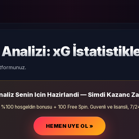
nalizi: xG İstatistikle
latformunuz.
naliz Senin Icin Hazirlandi — Simdi Kazanc Z
%100 hosgeldin bonusu + 100 Free Spin. Guvenli ve lisansli, 7/24
HEMEN UYE OL »