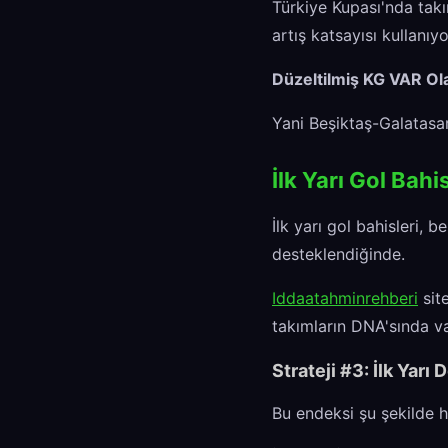
Türkiye Kupası'nda tak
artış katsayısı kullanıy
Düzeltilmiş KG VAR Ola
Yani Beşiktaş-Galatasa
İlk Yarı Gol Bahi
İlk yarı gol bahisleri, b
desteklendiğinde.
Iddaatahminrehberi
site
takımların DNA'sında va
Strateji #3: İlk Yar
Bu endeksi şu şekilde 