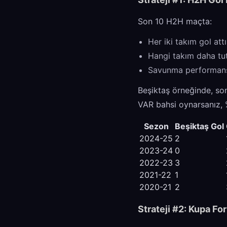
Son 10 H2H maçta:
Her iki takım gol att
Hangi takım daha tut
Savunma performansl
Beşiktaş örneğinde, so
VAR bahsi oynarsanız, %
Sezon
Beşiktaş Gol
2024-25
2
2023-24
0
2022-23
3
2021-22
1
2020-21
2
Strateji #2: Kupa F