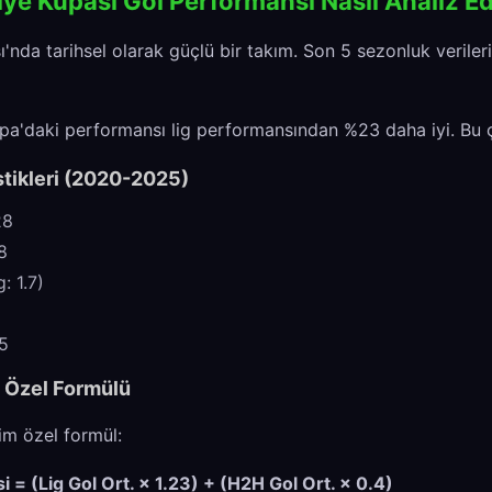
iye Kupası Gol Performansı Nasıl Analiz Edi
ı'nda tarihsel olarak güçlü bir takım. Son 5 sezonluk veriler
upa'daki performansı lig performansından %23 daha iyi. Bu ç
stikleri (2020-2025)
28
8
: 1.7)
65
ş Özel Formülü
ğim özel formül:
 = (Lig Gol Ort. × 1.23) + (H2H Gol Ort. × 0.4)