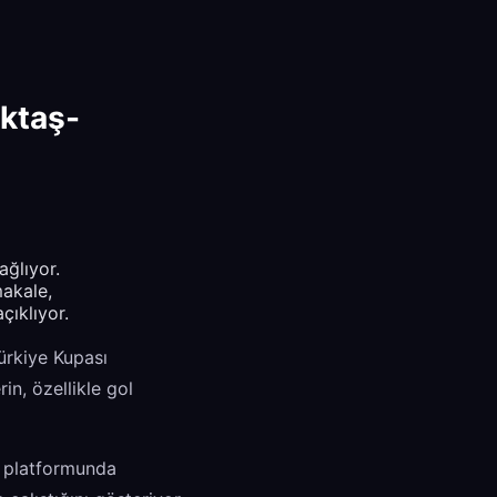
iktaş-
ağlıyor.
akale,
çıklıyor.
ürkiye Kupası
n, özellikle gol
platformunda