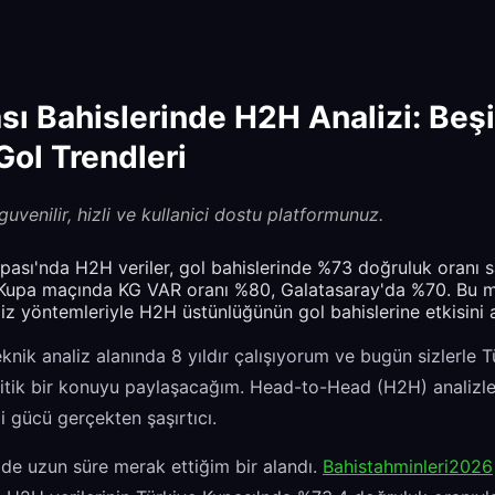
sı Bahislerinde H2H Analizi: Beş
Gol Trendleri
venilir, hizli ve kullanici dostu platformunuz.
pası'nda H2H veriler, gol bahislerinde %73 doğruluk oranı s
 Kupa maçında KG VAR oranı %80, Galatasaray'da %70. Bu m
z yöntemleriyle H2H üstünlüğünün gol bahislerine etkisini a
nik analiz alanında 8 yıldır çalışıyorum ve bugün sizlerle T
itik bir konuyu paylaşacağım. Head-to-Head (H2H) analizleri
ci gücü gerçekten şaşırtıcı.
de uzun süre merak ettiğim bir alandı.
Bahistahminleri2026