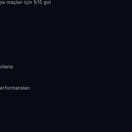
pa maçları için %15 gol
rilerle
performansları