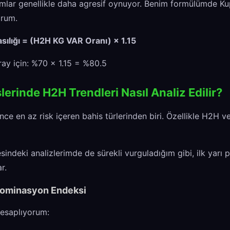
ımlar genellikle daha agresif oynuyor. Benim formülümde Ku
orum.
sılığı = (H2H KG VAR Oranı) × 1.15
ray için: %70 × 1.15 = %80.5
slerinde H2H Trendleri Nasıl Analiz Edilir?
ence en az risk içeren bahis türlerinden biri. Özellikle H2H ve
sindeki analizlerimde de sürekli vurguladığım gibi, ilk yarı 
r.
ı Dominasyon Endeksi
hesaplıyorum: