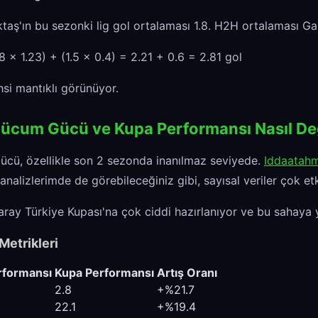
aş'ın bu sezonki lig gol ortalaması 1.8. H2H ortalaması Gal
8 × 1.23) + (1.5 × 0.4) = 2.21 + 0.6 = 2.81 gol
si mantıklı görünüyor.
Hücum Gücü ve Kupa Performansı Nasıl Değ
ücü, özellikle son 2 sezonda inanılmaz seviyede.
Iddaatah
nalizlerimde de görebileceğiniz gibi, sayısal veriler çok etk
aray Türkiye Kupası'na çok ciddi hazırlanıyor ve bu sahaya 
etrikleri
rformansı
Kupa Performansı
Artış Oranı
2.8
+%21.7
22.1
+%19.4