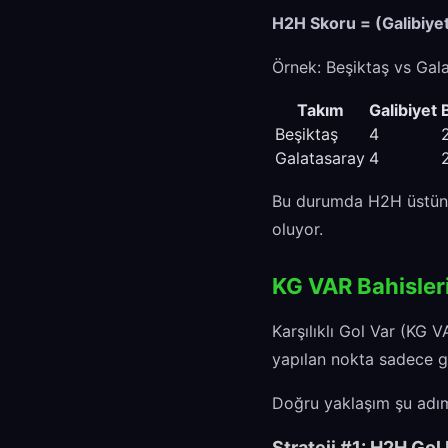
H2H Skoru = (Galibiyet 
Örnek: Beşiktaş vs Gal
Takım
Galibiyet
Beşiktaş
4
Galatasaray
4
Bu durumda H2H üstünlük
oluyor.
KG VAR Bahisleri
Karşılıklı Gol Var (KG 
yapılan nokta sadece g
Doğru yaklaşım şu adıml
Strateji #1: H2H Gol 