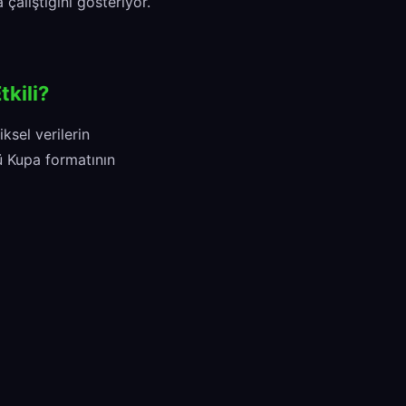
çalıştığını gösteriyor.
kili?
ksel verilerin
ü Kupa formatının