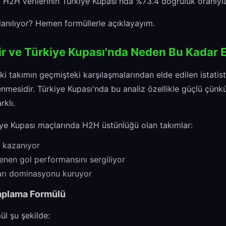
, H2H verilerinin Türkiye Kupası'nda %73.4 doğruluk oranıyla 
llanılıyor? Hemen formüllerle açıklayayım.
r ve Türkiye Kupası'nda Neden Bu Kadar Et
i takımın geçmişteki karşılaşmalarından elde edilen istatisti
enmesidir. Türkiye Kupası'nda bu analiz özellikle güçlü çünk
rklı.
iye Kupası maçlarında H2H üstünlüğü olan takımlar:
 kazanıyor
nen gol performansını sergiliyor
yarı dominasyonu kuruyor
aplama Formülü
l şu şekilde: