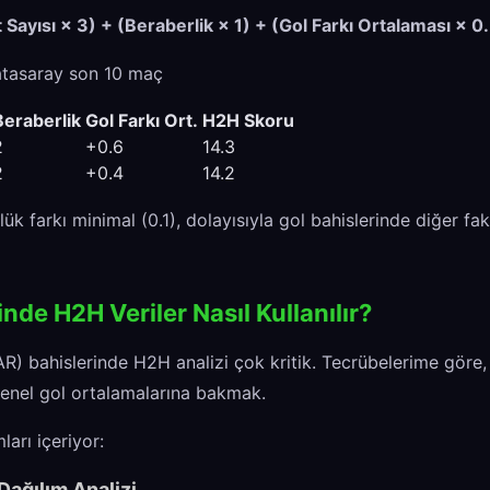
Sayısı × 3) + (Beraberlik × 1) + (Gol Farkı Ortalaması × 0
atasaray son 10 maç
Beraberlik
Gol Farkı Ort.
H2H Skoru
2
+0.6
14.3
2
+0.4
14.2
 farkı minimal (0.1), dolayısıyla gol bahislerinde diğer fakt
nde H2H Veriler Nasıl Kullanılır?
VAR) bahislerinde H2H analizi çok kritik. Tecrübelerime göre,
enel gol ortalamalarına bakmak.
arı içeriyor:
Dağılım Analizi