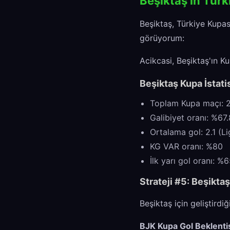
Beşiktaş'ın Türk
Beşiktaş, Türkiye Kupas
görüyorum:
Acikcasi, Beşiktaş'ın K
Beşiktaş Kupa İstati
Toplam Kupa maçı: 
Galibiyet oranı: %67.
Ortalama gol: 2.1 (Lig
KG VAR oranı: %80
İlk yarı gol oranı: %
Strateji #5: Beşikta
Beşiktaş için geliştirdi
BJK Kupa Gol Beklentisi