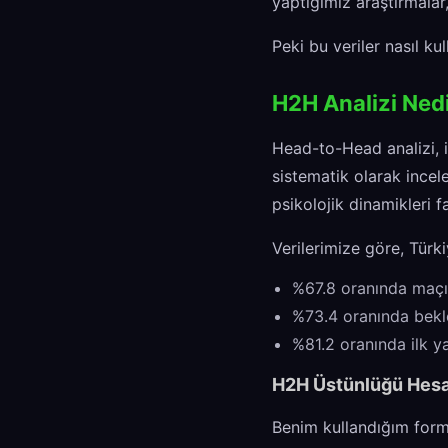
yaptığımız araştırmalar
Peki bu veriler nasıl ku
H2H Analizi Nedi
Head-to-Head analizi, ik
sistematik olarak incel
psikolojik dinamikleri fa
Verilerimize göre, Türk
%67.8 oranında maçı
%73.4 oranında bekle
%81.2 oranında ilk 
H2H Üstünlüğü Hes
Benim kullandığım formü