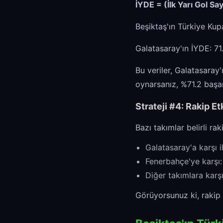
İYDE = (İlk Yarı Gol Sa
Beşiktaş'ın Türkiye Kup
Galatasaray'ın İYDE: 71
Bu veriler, Galatasaray
oynarsanız, %71.2 başarı
Strateji #4: Rakip Etk
Bazı takımlar belirli ra
Galatasaray'a karşı i
Fenerbahçe'ye karşı
Diğer takımlara karş
Görüyorsunuz ki, rakip