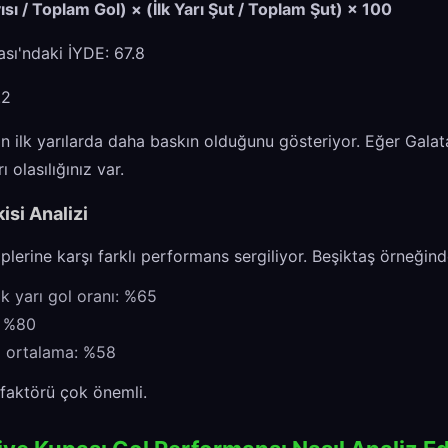
yısı / Toplam Gol) × (İlk Yarı Şut / Toplam Şut) × 100
ası'ndaki İYDE: 67.8
.2
'ın ilk yarılarda daha baskın olduğunu gösteriyor. Eğer Galata
 olasılığınız var.
isi Analizi
kiplerine karşı farklı performans sergiliyor. Beşiktaş örneğind
lk yarı gol oranı: %65
: %80
ı ortalama: %58
 faktörü çok önemli.