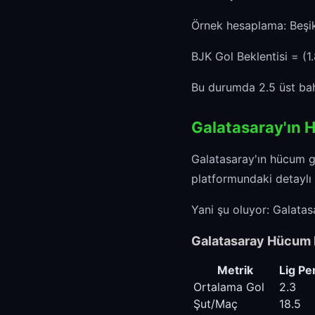
Örnek hesaplama: Beşikt
BJK Gol Beklentisi = (1.
Bu durumda 2.5 üst bah
Galatasaray'ın 
Galatasaray'ın hücum g
platformundaki detaylı a
Yani şu oluyor: Galatas
Galatasaray Hücum M
Metrik
Lig Pe
Ortalama Gol
2.3
Şut/Maç
18.5