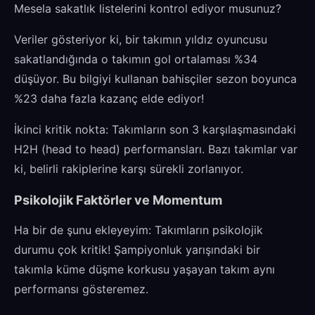
Mesela sakatlık listelerini kontrol ediyor musunuz?
Veriler gösteriyor ki, bir takımın yıldız oyuncusu
sakatlandığında o takımın gol ortalaması %34
düşüyor. Bu bilgiyi kullanan bahisçiler sezon boyunca
%23 daha fazla kazanç elde ediyor!
İkinci kritik nokta: Takımların son 3 karşılaşmasındaki
H2H (head to head) performansları. Bazı takımlar var
ki, belirli rakiplerine karşı sürekli zorlanıyor.
Psikolojik Faktörler ve Momentum
Ha bir de şunu ekleyeyim: Takımların psikolojik
durumu çok kritik! Şampiyonluk yarışındaki bir
takımla küme düşme korkusu yaşayan takım aynı
performansı gösteremez.