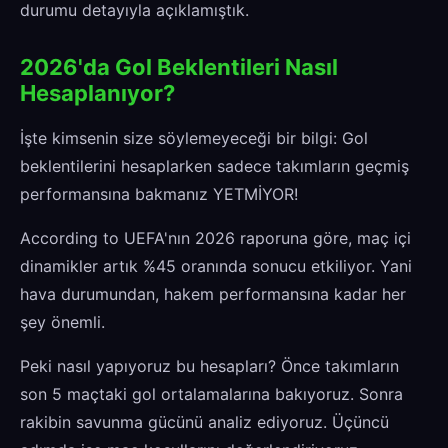
durumu detayıyla açıklamıştık.
2026'da Gol Beklentileri Nasıl
Hesaplanıyor?
İşte kimsenin size söylemeyeceği bir bilgi: Gol
beklentilerini hesaplarken sadece takımların geçmiş
performansına bakmanız YETMİYOR!
According to UEFA'nın 2026 raporuna göre, maç içi
dinamikler artık %45 oranında sonucu etkiliyor. Yani
hava durumundan, hakem performansına kadar her
şey önemli.
Peki nasıl yapıyoruz bu hesapları? Önce takımların
son 5 maçtaki gol ortalamalarına bakıyoruz. Sonra
rakibin savunma gücünü analiz ediyoruz. Üçüncü