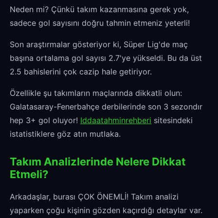
Neden mi? Çünkü takım kazanmasına gerek yok,
sadece gol sayısını doğru tahmin etmeniz yeterli!
Son araştırmalar gösteriyor ki, Süper Lig'de maç
başına ortalama gol sayısı 2.7'ye yükseldi. Bu da üst
2.5 bahislerini çok cazip hale getiriyor.
Özellikle şu takımların maçlarında dikkatli olun:
Galatasaray-Fenerbahçe derbilerinde son 3 sezondır
hep 3+ gol oluyor!
Iddaatahminrehberi
sitesindeki
istatistiklere göz atın mutlaka.
Takım Analizlerinde Nelere Dikkat
Etmeli?
Arkadaşlar, burası ÇOK ÖNEMLİ! Takım analizi
yaparken çoğu kişinin gözden kaçırdığı detaylar var.