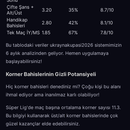
Sonu
Çifte Şans +
3.20
35%
8.7/10
Alt/Üst
Handikap
2.80
42%
8.1/10
Bahisleri
Tek Maç İY/MS
1.85
67%
7.8/10
Bu tablodaki veriler ukraynakupasi2026 sistemimizin
6 aylık analizinden geliyor. Hemen uygulamaya
başlayabilirsiniz!
Korner Bahislerinin Gizli Potansiyeli
Hiç korner bahisleri denediniz mi? Çoğu kişi bu alanı
ihmal ediyor ama inanılmaz karlı olabiliyor!
Süper Lig'de maç başına ortalama korner sayısı 11.3.
Bu bilgiyi kullanarak üst/alt korner bahislerinde çok
güzel kazançlar elde edebilirsiniz.