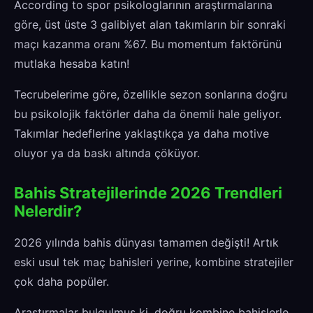
According to spor psikologlarının araştırmalarına
göre, üst üste 3 galibiyet alan takımların bir sonraki
maçı kazanma oranı %67. Bu momentum faktörünü
mutlaka hesaba katın!
Tecrubelerime göre, özellikle sezon sonlarına doğru
bu psikolojik faktörler daha da önemli hale geliyor.
Takımlar hedeflerine yaklaştıkça ya daha motive
oluyor ya da baskı altında çöküyor.
Bahis Stratejilerinde 2026 Trendleri
Nelerdir?
2026 yılında bahis dünyası tamamen değişti! Artık
eski usul tek maç bahisleri yerine, kombine stratejiler
çok daha popüler.
Araştırmalar bulgulmuş ki, doğru kombine bahislerle