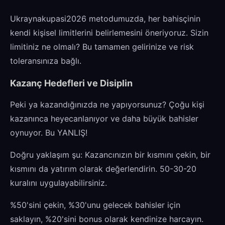
Ukraynakupasi2026 metodumuzda, her bahisçinin
kendi kişisel limitlerini belirlemesini öneriyoruz. Sizin
limitiniz ne olmalı? Bu tamamen gelirinize ve risk
toleransınıza bağlı.
Kazanç Hedefleri ve Disiplin
Peki ya kazandığınızda ne yapıyorsunuz? Çoğu kişi
kazanınca heyecanlanıyor ve daha büyük bahisler
oynuyor. Bu YANLIŞ!
Doğru yaklaşım şu: Kazancınızın bir kısmını çekin, bir
kısmını da yatırım olarak değerlendirin. 50-30-20
kuralını uygulayabilirsiniz.
%50'sini çekin, %30'unu gelecek bahisler için
saklayın, %20'sini bonus olarak kendinize harcayın.