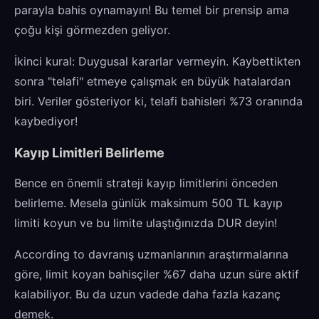
parayla bahis oynamayın! Bu temel bir prensip ama
çoğu kişi görmezden geliyor.
İkinci kural: Duygusal kararlar vermeyin. Kaybettikten
sonra "telafi" etmeye çalışmak en büyük hatalardan
biri. Veriler gösteriyor ki, telafi bahisleri %73 oranında
kaybediyor!
Kayıp Limitleri Belirleme
Bence en önemli strateji kayıp limitlerini önceden
belirleme. Mesela günlük maksimum 500 TL kayıp
limiti koyun ve bu limite ulaştığınızda DUR deyin!
According to davranış uzmanlarının araştırmalarına
göre, limit koyan bahisçiler %67 daha uzun süre aktif
kalabiliyor. Bu da uzun vadede daha fazla kazanç
demek.