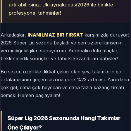
artırabilirsiniz. Ukraynakupasi2026 ile birlikte
profesyonel tahminler!
Arkadaşlar,
INANILMAZ BIR FIRSAT
karşımızda duruyor!
2026 Süper Lig sezonu başladı ve ben sizlere kimsenin
vermediği bilgileri sunuyorum. Adrenalin dolu maçlar,
beklenmedik sonuçlar ve tabii ki kazandıran bahisler!
Bu sezon özellikle dikkat çekici olan şey, takımların gol
ortalamasının geçen sezona göre %23 artması. Yani daha
çok gol, daha çok heyecan ve daha fazla kazanç fırsatı
demek! Hemen başlayalım!
Süper Lig 2026 Sezonunda Hangi Takımlar
Öne Çıkıyor?