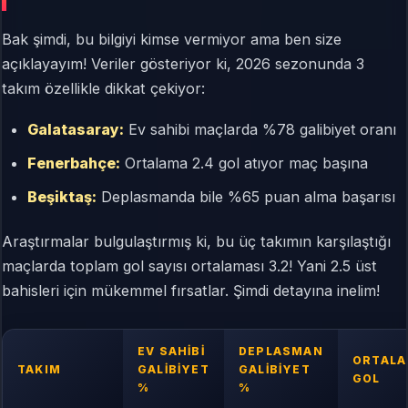
Bak şimdi, bu bilgiyi kimse vermiyor ama ben size
açıklayayım! Veriler gösteriyor ki, 2026 sezonunda 3
takım özellikle dikkat çekiyor:
Galatasaray:
Ev sahibi maçlarda %78 galibiyet oranı
Fenerbahçe:
Ortalama 2.4 gol atıyor maç başına
Beşiktaş:
Deplasmanda bile %65 puan alma başarısı
Araştırmalar bulgulaştırmış ki, bu üç takımın karşılaştığı
maçlarda toplam gol sayısı ortalaması 3.2! Yani 2.5 üst
bahisleri için mükemmel fırsatlar. Şimdi detayına inelim!
EV SAHIBI
DEPLASMAN
ORTAL
TAKIM
GALIBIYET
GALIBIYET
GOL
%
%