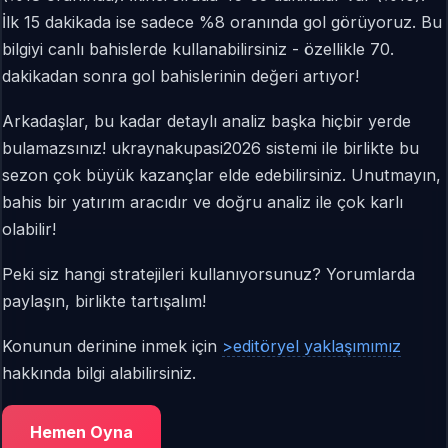
İlk 15 dakikada ise sadece %8 oranında gol görüyoruz. Bu
bilgiyi canlı bahislerde kullanabilirsiniz - özellikle 70.
dakikadan sonra gol bahislerinin değeri artıyor!
Arkadaşlar, bu kadar detaylı analiz başka hiçbir yerde
bulamazsınız! ukraynakupasi2026 sistemi ile birlikte bu
sezon çok büyük kazançlar elde edebilirsiniz. Unutmayın,
bahis bir yatırım aracıdır ve doğru analiz ile çok karlı
olabilir!
Peki siz hangi stratejileri kullanıyorsunuz? Yorumlarda
paylaşın, birlikte tartışalım!
Konunun derinine inmek için
>editöryel yaklaşımımız
hakkında bilgi alabilirsiniz.
Hemen Oyna