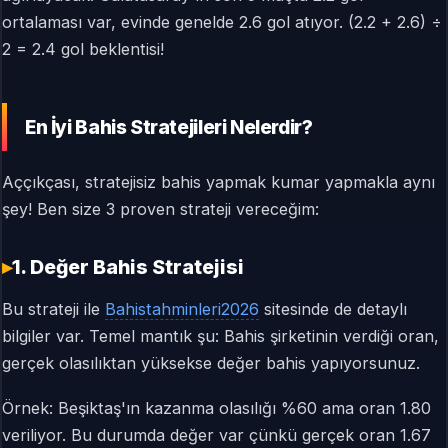
ortalaması var, evinde genelde 2.6 gol atıyor. (2.2 + 2.6) ÷
2 = 2.4 gol beklentisi!
En İyi Bahis Stratejileri Nelerdir?
Aççıkçası, stratejisiz bahis yapmak kumar yapmakla aynı
şey! Ben size 3 proven strateji vereceğim:
1. Değer Bahis Stratejisi
Bu strateji ile
Bahistahminleri2026
sitesinde de detaylı
bilgiler var. Temel mantık şu: Bahis şirketinin verdiği oran,
gerçek olasılıktan yüksekse değer bahis yapıyorsunuz.
Örnek: Beşiktaş'ın kazanma olasılığı %60 ama oran 1.80
veriliyor. Bu durumda değer var çünkü gerçek oran 1.67