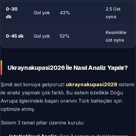
0-30
2.5 Üst
Gol yok
43%
dk
oyna
Kesinlikle
0-45 dk
Gol yok
52%
üst oyna
Ukraynakupasi2026 İle Nasıl Analiz Yapılır?
Şimdi asıl konuya geliyoruz!
ukraynakupasi2026
sistemi
ile analiz yapmak çok farklı. Bu sistem özellikle Doğu
Avrupa liglerindeki başarı oranını Türk bahisçiler için
optimize etmiş.
Sistem 3 temel pillar üzerine kurulu: