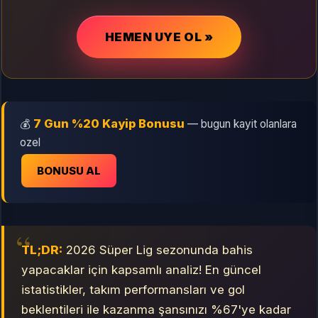
HEMEN UYE OL »
7 Gun %20 Kayip Bonusu
💰
— bugun kayit olanlara
ozel
BONUSU AL
TL;DR:
2026 Süper Lig sezonunda bahis
yapacaklar için kapsamlı analiz! En güncel
istatistikler, takım performansları ve gol
beklentileri ile kazanma şansınızı %67'ye kadar