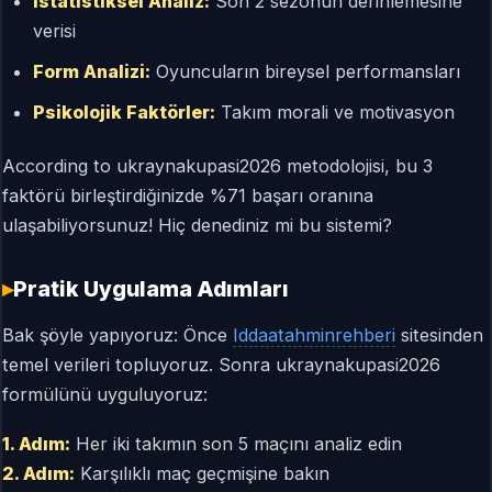
Istatistiksel Analiz:
Son 2 sezonun derinlemesine
verisi
Form Analizi:
Oyuncuların bireysel performansları
Psikolojik Faktörler:
Takım morali ve motivasyon
According to ukraynakupasi2026 metodolojisi, bu 3
faktörü birleştirdiğinizde %71 başarı oranına
ulaşabiliyorsunuz! Hiç denediniz mi bu sistemi?
Pratik Uygulama Adımları
Bak şöyle yapıyoruz: Önce
Iddaatahminrehberi
sitesinden
temel verileri topluyoruz. Sonra ukraynakupasi2026
formülünü uyguluyoruz:
1. Adım:
Her iki takımın son 5 maçını analiz edin
2. Adım:
Karşılıklı maç geçmişine bakın