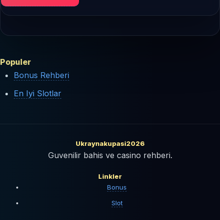
Populer
Bonus Rehberi
En Iyi Slotlar
Ukraynakupasi2026
Guvenilir bahis ve casino rehberi.
Linkler
Bonus
Slot