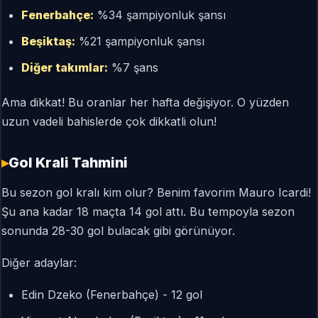
Fenerbahçe:
%34 şampiyonluk şansı
Beşiktaş:
%21 şampiyonluk şansı
Diğer takımlar:
%7 şans
Ama dikkat! Bu oranlar her hafta değişiyor. O yüzden
uzun vadeli bahislerde çok dikkatli olun!
Gol Krali Tahmini
Bu sezon gol kralı kim olur? Benim favorim Mauro Icardi!
Şu ana kadar 18 maçta 14 gol attı. Bu tempoyla sezon
sonunda 28-30 gol bulacak gibi görünüyor.
Diğer adaylar:
Edin Dzeko (Fenerbahçe) - 12 gol