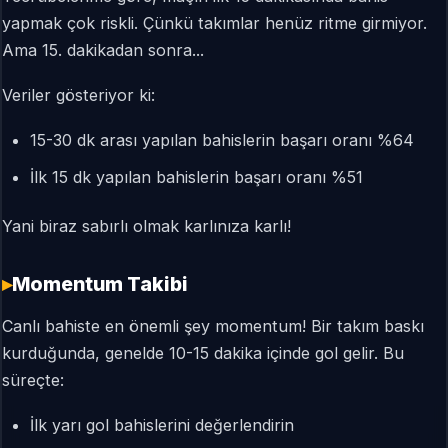
yapmak çok riskli. Çünkü takımlar henüz ritme girmiyor.
Ama 15. dakikadan sonra...
Veriler gösteriyor ki:
15-30 dk arası yapılan bahislerin başarı oranı %64
İlk 15 dk yapılan bahislerin başarı oranı %51
Yani biraz sabırlı olmak karlınıza karlı!
Momentum Takibi
Canlı bahiste en önemli şey momentum! Bir takım baskı
kurduğunda, genelde 10-15 dakika içinde gol gelir. Bu
süreçte:
İlk yarı gol bahislerini değerlendirin