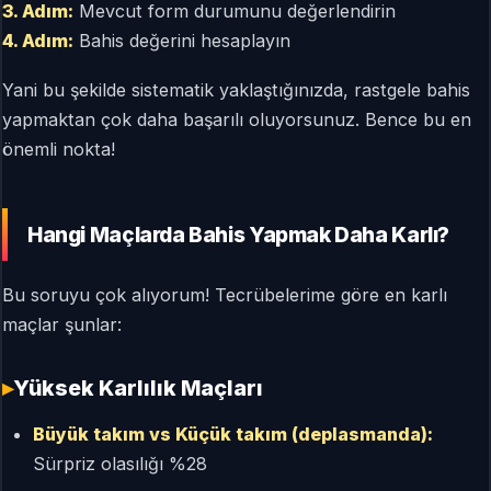
3. Adım:
Mevcut form durumunu değerlendirin
4. Adım:
Bahis değerini hesaplayın
Yani bu şekilde sistematik yaklaştığınızda, rastgele bahis
yapmaktan çok daha başarılı oluyorsunuz. Bence bu en
önemli nokta!
Hangi Maçlarda Bahis Yapmak Daha Karlı?
Bu soruyu çok alıyorum! Tecrübelerime göre en karlı
maçlar şunlar:
Yüksek Karlılık Maçları
Büyük takım vs Küçük takım (deplasmanda):
Sürpriz olasılığı %28