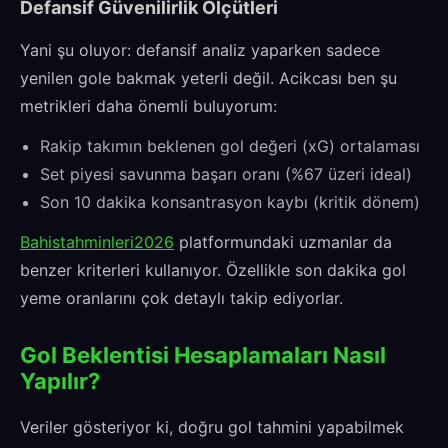
Defansif Güvenilirlik Ölçütleri
Yani şu oluyor: defansif analiz yaparken sadece
yenilen gole bakmak yeterli değil. Acikcası ben şu
metrikleri daha önemli buluyorum:
Rakip takımın beklenen gol değeri (xG) ortalaması
Set piyesi savunma başarı oranı (%67 üzeri ideal)
Son 10 dakika konsantrasyon kaybı (kritik dönem)
Bahistahminleri2026
platformundaki uzmanlar da
benzer kriterleri kullanıyor. Özellikle son dakika gol
yeme oranlarını çok detaylı takip ediyorlar.
Gol Beklentisi Hesaplamaları Nasıl
Yapılır?
Veriler gösteriyor ki, doğru gol tahmini yapabilmek