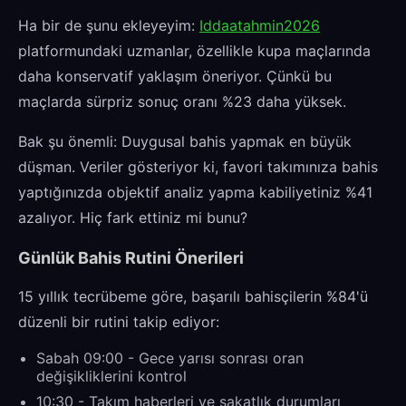
Ha bir de şunu ekleyeyim:
Iddaatahmin2026
platformundaki uzmanlar, özellikle kupa maçlarında
daha konservatif yaklaşım öneriyor. Çünkü bu
maçlarda sürpriz sonuç oranı %23 daha yüksek.
Bak şu önemli: Duygusal bahis yapmak en büyük
düşman. Veriler gösteriyor ki, favori takımınıza bahis
yaptığınızda objektif analiz yapma kabiliyetiniz %41
azalıyor. Hiç fark ettiniz mi bunu?
Günlük Bahis Rutini Önerileri
15 yıllık tecrübeme göre, başarılı bahisçilerin %84'ü
düzenli bir rutini takip ediyor:
Sabah 09:00 - Gece yarısı sonrası oran
değişikliklerini kontrol
10:30 - Takım haberleri ve sakatlık durumları