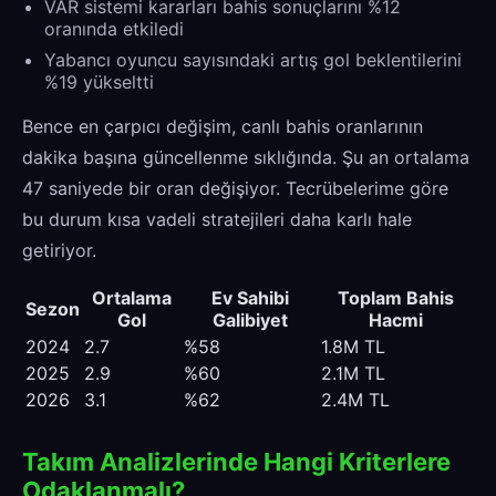
VAR sistemi kararları bahis sonuçlarını %12
oranında etkiledi
Yabancı oyuncu sayısındaki artış gol beklentilerini
%19 yükseltti
Bence en çarpıcı değişim, canlı bahis oranlarının
dakika başına güncellenme sıklığında. Şu an ortalama
47 saniyede bir oran değişiyor. Tecrübelerime göre
bu durum kısa vadeli stratejileri daha karlı hale
getiriyor.
Ortalama
Ev Sahibi
Toplam Bahis
Sezon
Gol
Galibiyet
Hacmi
2024
2.7
%58
1.8M TL
2025
2.9
%60
2.1M TL
2026
3.1
%62
2.4M TL
Takım Analizlerinde Hangi Kriterlere
Odaklanmalı?