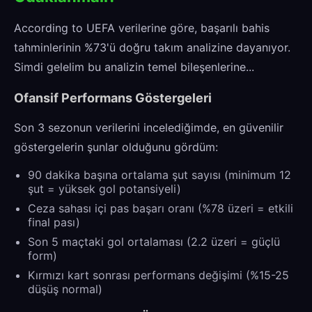
According to UEFA verilerine göre, başarılı bahis
tahminlerinin %73'ü doğru takım analizine dayanıyor.
Simdi gelelim bu analizin temel bileşenlerine...
Ofansif Performans Göstergeleri
Son 3 sezonun verilerini incelediğimde, en güvenilir
göstergelerin şunlar olduğunu gördüm:
90 dakika başına ortalama şut sayısı (minimum 12
şut = yüksek gol potansiyeli)
Ceza sahası içi pas başarı oranı (%78 üzeri = etkili
final pası)
Son 5 maçtaki gol ortalaması (2.2 üzeri = güçlü
form)
Kırmızı kart sonrası performans değişimi (%15-25
düşüş normal)