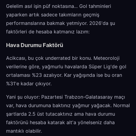
Gelelim asıl işin püf noktasına... Gol tahminleri
yaparken artık sadece takımların geçmiş
performanslarına bakmak yetmiyor. 2026'da şu
faktörleri de hesaba katmanız lazım:
Hava Durumu Faktörü
Acikcası, bu çok underrated bir konu. Meteoroloji
verilerine göre, yağmurlu havalarda Süper Lig'de gol
ortalaması %23 azalıyor. Kar yağışında ise bu oran
%31'e kadar çıkıyor.
Yani şu oluyor: Pazartesi Trabzon-Galatasaray maçı
var, hava durumuna baktınız yağmur yağacak. Normal
şartlarda 2.5 üst tutacaktınız ama hava durumu
faktörünü hesaba katarak alt'a yönelseniz daha
mantıklı olabilir.