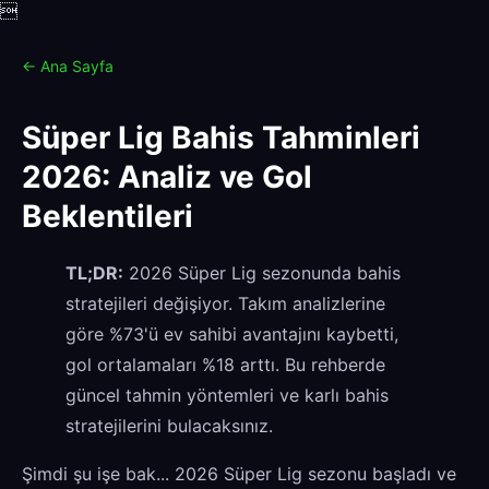

← Ana Sayfa
Süper Lig Bahis Tahminleri
2026: Analiz ve Gol
Beklentileri
TL;DR:
2026 Süper Lig sezonunda bahis
stratejileri değişiyor. Takım analizlerine
göre %73'ü ev sahibi avantajını kaybetti,
gol ortalamaları %18 arttı. Bu rehberde
güncel tahmin yöntemleri ve karlı bahis
stratejilerini bulacaksınız.
Şimdi şu işe bak... 2026 Süper Lig sezonu başladı ve