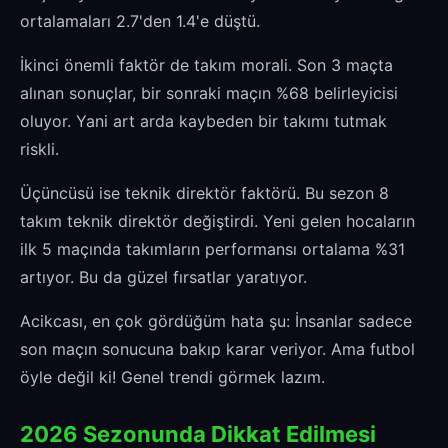
ortalamaları 2.7'den 1.4'e düştü.
İkinci önemli faktör de takım morali. Son 3 maçta
alınan sonuçlar, bir sonraki maçın %68 belirleyicisi
oluyor. Yani art arda kaybeden bir takımı tutmak
riskli.
Üçüncüsü ise teknik direktör faktörü. Bu sezon 8
takım teknik direktör değiştirdi. Yeni gelen hocaların
ilk 5 maçında takımların performansı ortalama %31
artıyor. Bu da güzel fırsatlar yaratıyor.
Acikcası, en çok gördüğüm hata şu: İnsanlar sadece
son maçın sonucuna bakıp karar veriyor. Ama futbol
öyle değil ki! Genel trendi görmek lazım.
2026 Sezonunda Dikkat Edilmesi