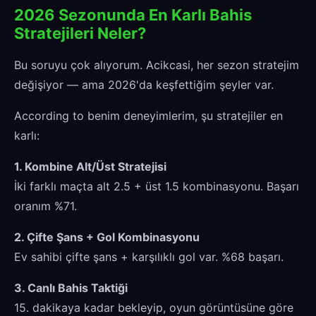
2026 Sezonunda En Karlı Bahis
Stratejileri Neler?
Bu soruyu çok alıyorum. Acikcasi, her sezon stratejim
değişiyor — ama 2026'da keşfettiğim şeyler var.
According to benim deneyimlerim, şu stratejiler en
karlı:
1. Kombine Alt/Üst Stratejisi
İki farklı maçta alt 2.5 + üst 1.5 kombinasyonu. Başarı
oranım %71.
2. Çifte Şans + Gol Kombinasyonu
Ev sahibi çifte şans + karşılıklı gol var. %68 başarı.
3. Canlı Bahis Taktiği
15. dakikaya kadar bekleyip, oyun görüntüsüne göre