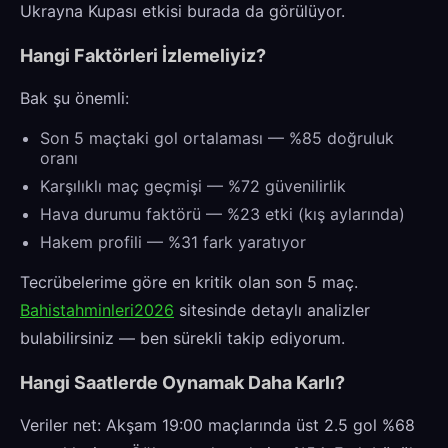
Ukrayna Kupası etkisi burada da görülüyor.
Hangi Faktörleri İzlemeliyiz?
Bak şu önemli:
Son 5 maçtaki gol ortalaması — %85 doğruluk
oranı
Karşılıklı maç geçmişi — %72 güvenilirlik
Hava durumu faktörü — %23 etki (kış aylarında)
Hakem profili — %31 fark yaratıyor
Tecrübelerime göre en kritik olan son 5 maç.
Bahistahminleri2026
sitesinde detaylı analizler
bulabilirsiniz — ben sürekli takip ediyorum.
Hangi Saatlerde Oynamak Daha Karlı?
Veriler net: Akşam 19:00 maçlarında üst 2.5 gol %68