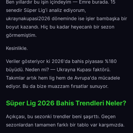
Ben yıllardır bu işin içindeyim — Emre burada. 15
senedir Süper Lig'i analiz ediyorum,
ukraynakupasi2026 döneminde ise işler bambaşka bir
boyut kazandı. Hiç bu kadar heyecanlı bir sezon
görmemiştim.
Kesinlikle.
Veriler gösteriyor ki 2026'da bahis piyasası %180
büyüdü. Neden mi? — Ukrayna Kupası faktörü.
Takımlar artık hem lig hem de Avrupa'da mücadele
ediyor. Bu da bize muazzam fırsatlar sunuyor.
Süper Lig 2026 Bahis Trendleri Neler?
Açıkçası, bu sezonki trendler beni şaşırttı. Geçen
sezonlardan tamamen farklı bir tablo var karşımızda.