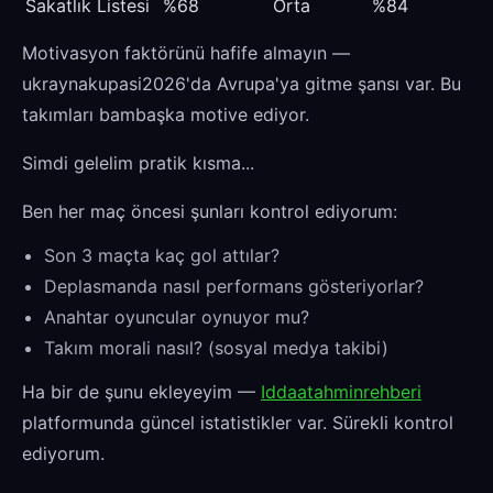
Sakatlık Listesi
%68
Orta
%84
Motivasyon faktörünü hafife almayın —
ukraynakupasi2026'da Avrupa'ya gitme şansı var. Bu
takımları bambaşka motive ediyor.
Simdi gelelim pratik kısma...
Ben her maç öncesi şunları kontrol ediyorum:
Son 3 maçta kaç gol attılar?
Deplasmanda nasıl performans gösteriyorlar?
Anahtar oyuncular oynuyor mu?
Takım morali nasıl? (sosyal medya takibi)
Ha bir de şunu ekleyeyim —
Iddaatahminrehberi
platformunda güncel istatistikler var. Sürekli kontrol
ediyorum.