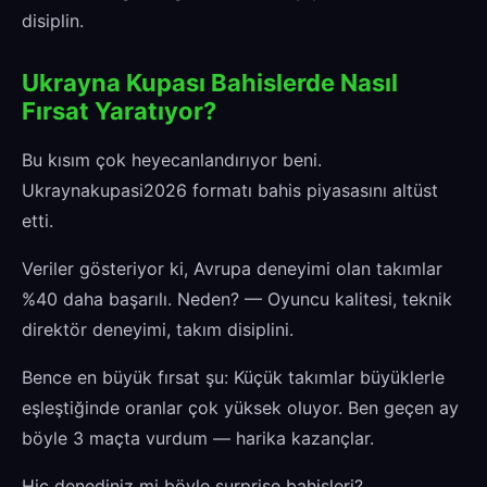
disiplin.
Ukrayna Kupası Bahislerde Nasıl
Fırsat Yaratıyor?
Bu kısım çok heyecanlandırıyor beni.
Ukraynakupasi2026 formatı bahis piyasasını altüst
etti.
Veriler gösteriyor ki, Avrupa deneyimi olan takımlar
%40 daha başarılı. Neden? — Oyuncu kalitesi, teknik
direktör deneyimi, takım disiplini.
Bence en büyük fırsat şu: Küçük takımlar büyüklerle
eşleştiğinde oranlar çok yüksek oluyor. Ben geçen ay
böyle 3 maçta vurdum — harika kazançlar.
Hiç denediniz mi böyle surprise bahisleri?