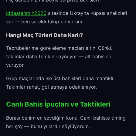
Iddaatahmin2026
sitesinde Ukrayna Kupası analizleri
var — ben sürekli takip ediyorum.
Hangi Maç Türleri Daha Karlı?
Tecrübelerime göre eleme maçları altın. Çünkü
takımlar daha temkinli oynuyor — alt bahisleri
vuruyor.
Grup maçlarında ise üst bahisleri daha mantıklı.
Takımlar rahat, gol atmaya odaklanıyor.
Canlı Bahis İpuçları ve Taktikleri
Burası benim en sevdiğim konu. Canlı bahiste timing
her şey — bunu yıllardır söylüyorum.