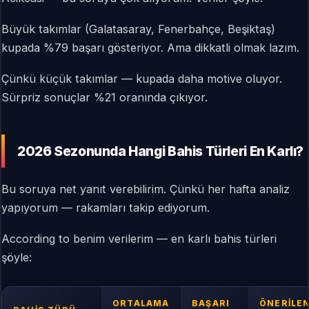
Büyük takımlar (Galatasaray, Fenerbahçe, Beşiktaş)
kupada %79 başarı gösteriyor. Ama dikkatli olmak lazım.
Çünkü küçük takımlar — kupada daha motive oluyor.
Sürpriz sonuçlar %21 oranında çıkıyor.
2026 Sezonunda Hangi Bahis Türleri En Karlı?
Bu soruya net yanıt verebilirim. Çünkü her hafta analiz
yapıyorum — rakamları takip ediyorum.
According to benim verilerim — en karlı bahis türleri
şöyle:
ORTALAMA
BAŞARI
ÖNERILE