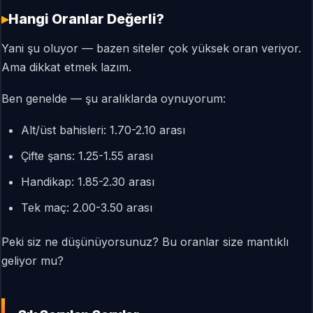
Hangi Oranlar Değerli?
Yani şu oluyor — bazen siteler çok yüksek oran veriyor.
Ama dikkat etmek lazım.
Ben genelde — şu aralıklarda oynuyorum:
Alt/üst bahisleri: 1.70-2.10 arası
Çifte şans: 1.25-1.55 arası
Handikap: 1.85-2.30 arası
Tek maç: 2.00-3.50 arası
Peki siz ne düşünüyorsunuz? Bu oranlar size mantıklı
geliyor mu?