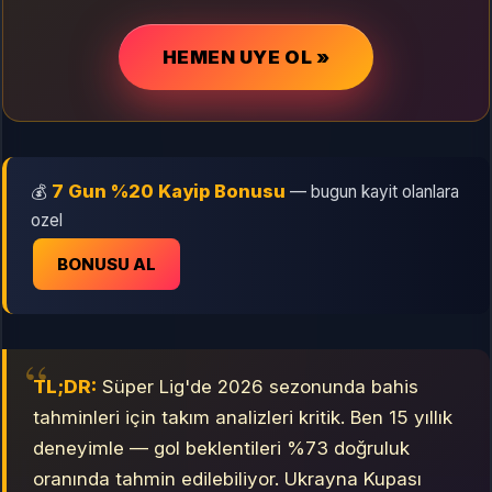
HEMEN UYE OL »
7 Gun %20 Kayip Bonusu
💰
— bugun kayit olanlara
ozel
BONUSU AL
TL;DR:
Süper Lig'de 2026 sezonunda bahis
tahminleri için takım analizleri kritik. Ben 15 yıllık
deneyimle — gol beklentileri %73 doğruluk
oranında tahmin edilebiliyor. Ukrayna Kupası