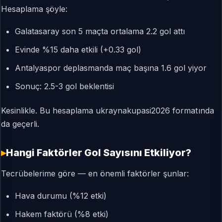
Hesaplama şöyle:
Galatasaray son 5 maçta ortalama 2.2 gol attı
Evinde %15 daha etkili (+0.33 gol)
Antalyaspor deplasmanda maç başına 1.6 gol yiyor
Sonuç: 2.5-3 gol beklentisi
Kesinlikle. Bu hesaplama ukraynakupasi2026 formatında
da geçerli.
Hangi Faktörler Gol Sayısını Etkiliyor?
Tecrübelerime göre — en önemli faktörler şunlar:
Hava durumu (%12 etki)
Hakem faktörü (%8 etki)