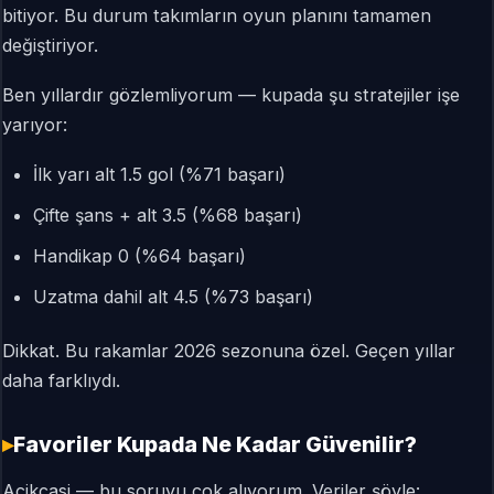
bitiyor. Bu durum takımların oyun planını tamamen
değiştiriyor.
Ben yıllardır gözlemliyorum — kupada şu stratejiler işe
yarıyor:
İlk yarı alt 1.5 gol (%71 başarı)
Çifte şans + alt 3.5 (%68 başarı)
Handikap 0 (%64 başarı)
Uzatma dahil alt 4.5 (%73 başarı)
Dikkat. Bu rakamlar 2026 sezonuna özel. Geçen yıllar
daha farklıydı.
Favoriler Kupada Ne Kadar Güvenilir?
Acikcasi — bu soruyu çok alıyorum. Veriler şöyle: