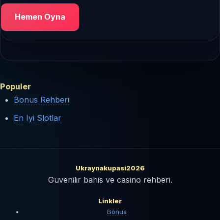
Hemen Oyna
Populer
Bonus Rehberi
En Iyi Slotlar
Ukraynakupasi2026
Guvenilir bahis ve casino rehberi.
Linkler
Bonus