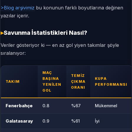
>Blog arşivimiz
bu konunun farklı boyutlarına değinen
yazılar içerir.
Savunma İstatistikleri Nasıl?
Veriler gösteriyor ki — en az gol yiyen takımlar şöyle
sıralanıyor:
MAÇ
TEMIZ
BAŞINA
KUPA
TAKIM
ÇIKMA
YENILEN
PERFORMANSI
ORANI
GOL
Fenerbahçe
0.8
%67
Mükemmel
Galatasaray
0.9
%61
İyi