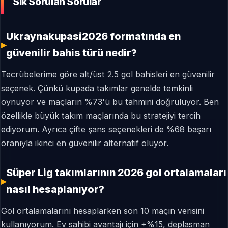
Sık Sorulan Sorular
Ukraynakupasi2026 formatında en
güvenilir bahis türü nedir?
Tecrübelerime göre alt/üst 2.5 gol bahisleri en güvenilir
seçenek. Çünkü kupada takımlar genelde temkinli
oynuyor ve maçların %73'ü bu tahmini doğruluyor. Ben
özellikle büyük takım maçlarında bu stratejiyi tercih
ediyorum. Ayrıca çifte şans seçenekleri de %68 başarı
oranıyla ikinci en güvenilir alternatif oluyor.
Süper Lig takımlarının 2026 gol ortalamaları
nasıl hesaplanıyor?
Gol ortalamalarını hesaplarken son 10 maçın verisini
kullanıyorum. Ev sahibi avantajı için +%15, deplasman