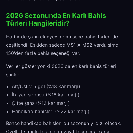
2026 Sezonunda En Karlı Bahis
Türleri Hangileridir?
Ha bir de şunu ekleyeyim: bu sene bahis türleri de
çeşitlendi. Eskiden sadece MS1-X-MS2 vardı, şimdi
150'den fazla bahis seçeneği var.
Veriler gösteriyor ki 2026'da en karlı bahis türleri
şunlar:
Alt/Üst 2.5 gol (%18 kar marjı)
İlk yarı sonucu (%15 kar marjı)
Çifte şans (%12 kar marjı)
Handikap bahisleri (%22 kar marjı)
Bence handikap bahisleri bu sezonun yıldızı olacak.
Özellikle güçlü takımların zayıf takımlara karşı