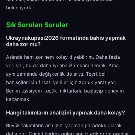
bulunuyorlar.
Sık Sorulan Sorular
Ukraynakupasi2026 formatında bahis yapmak
daha zor mu?
Aslında hem zor hem kolay diyebilirim. Daha fazla
veri var, bu da daha iyi analiz imkanı demek. Ama
aynı zamanda değişkenlik de arttı. Tecrübeli
bahisçiler için fırsat, yeniler için zorluk yaratıyor.
Benim tavsiyem küçük miktarlarla başlayıp deneyim
kazanmak.
Hangi takımların analizini yapmak daha kolay?
Büyük takımların analizini yapmak paradoks olarak
daha zor. Çünkü herkes onları analiz ediyor ve oranlar