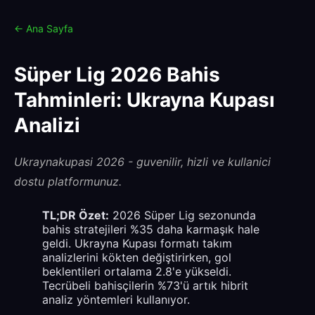
← Ana Sayfa
Süper Lig 2026 Bahis
Tahminleri: Ukrayna Kupası
Analizi
Ukraynakupasi 2026 - guvenilir, hizli ve kullanici
dostu platformunuz.
TL;DR Özet:
2026 Süper Lig sezonunda
bahis stratejileri %35 daha karmaşık hale
geldi. Ukrayna Kupası formatı takım
analizlerini kökten değiştirirken, gol
beklentileri ortalama 2.8'e yükseldi.
Tecrübeli bahisçilerin %73'ü artık hibrit
analiz yöntemleri kullanıyor.