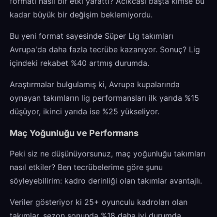
formatı nasıl bir etki yarattı? Acikcasi başta kimse bu
kadar büyük bir değişim beklemiyordu.
Bu yeni format sayesinde Süper Lig takımları
Avrupa'da daha fazla tecrübe kazanıyor. Sonuç? Lig
içindeki rekabet %40 artmış durumda.
Araştırmalar bulgulamış ki, Avrupa kupalarında
oynayan takımların lig performansları ilk yarıda %15
düşüyor, ikinci yarıda ise %25 yükseliyor.
Maç Yoğunluğu ve Performans
Peki siz ne düşünüyorsunuz, maç yoğunluğu takımları
nasıl etkiler? Ben tecrübelerime göre şunu
söyleyebilirim: kadro derinliği olan takımlar avantajlı.
Veriler gösteriyor ki 25+ oyunculu kadroları olan
takımlar, sezon sonunda %18 daha iyi durumda