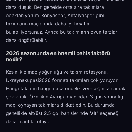
daha düşük. Ben genelde orta sıra takımlara
odaklanıyorum. Konyaspor, Antalyaspor gibi
takımların maçlarında daha iyi fırsatlar
bulabiliyorsunuz. Ayrıca bu takımların oyun tarzları
daha öngörülebilir.
2026 sezonunda en önemli bahis faktörü
nedir?
Kesinlikle maç yoğunluğu ve takım rotasyonu.
Ukraynakupasi2026 formatı takımları çok yoruyor.
Hangi takımın hangi maça öncelik vereceğini anlamak
çok kritik. Özellikle Avrupa maçından 3 gün sonra lig
maçı oynayan takımlara dikkat edin. Bu durumda
genellikle alt/üst 2.5 gol bahislerinde "alt" seçeneği
daha mantıklı oluyor.