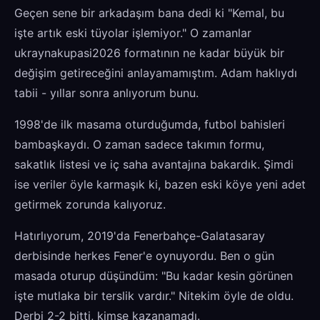
Geçen sene bir arkadaşım bana dedi ki "Kemal, bu
işte artık eski tüyolar işlemiyor." O zamanlar
ukraynakupasi2026 formatının ne kadar büyük bir
değişim getireceğini anlayamamıştım. Adam haklıydı
tabii - yıllar sonra anlıyorum bunu.
1998'de ilk masama oturduğumda, futbol bahisleri
bambaşkaydı. O zaman sadece takımın formu,
sakatlık listesi ve iç saha avantajına bakardık. Şimdi
ise veriler öyle karmaşık ki, bazen eski köye yeni adet
getirmek zorunda kalıyoruz.
Hatırlıyorum, 2019'da Fenerbahçe-Galatasaray
derbisinde herkes Fener'e oynuyordu. Ben o gün
masada oturup düşündüm: "Bu kadar kesin görünen
işte mutlaka bir terslik vardır." Nitekim öyle de oldu.
Derbi 2-2 bitti, kimse kazanamadı.