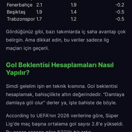
Fenerbahçe
2.1
1.9
-0.2
Beşiktaş
1.9
1.4
-0.5
Trabzonspor
1.7
1.2
-0.5
Gördüğünüz gibi, bazı takımlarda iç saha avantajı çok
belirgin. Ama dikkat edin, bu veriler sadece lig
maçları için geçerli.
Gol Beklentisi Hesaplamaları Nasıl
Yapılır?
Simdi gelelim işin en teknik kısmına. Gol beklentisi
hesaplamak, bahisçilikte altın değerindedir. "Damlaya
damlaya göl olur" derler ya, işte bahiste de böyle.
According to UEFA'nın 2026 verilerine göre, Süper
Lig'de maç başına ortalama gol sayısı 2.8'e yükseldi.
Bu geçen sezona göre %12'lik bir artış.