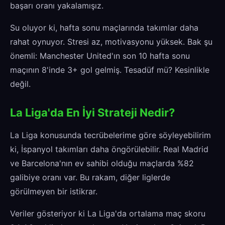
başarı oranı yakalamışız.
Su oluyor ki, hafta sonu maçlarında takımlar daha
rahat oynuyor. Stresi az, motivasyonu yüksek. Bak şu
önemli: Manchester United'ın son 10 hafta sonu
maçının 8'inde 3+ gol gelmiş. Tesadüf mü? Kesinlikle
değil.
La Liga'da En İyi Strateji Nedir?
La Liga konusunda tecrübelerime göre söyleyebilirim
ki, İspanyol takımları daha öngörülebilir. Real Madrid
ve Barcelona'nın ev sahibi olduğu maçlarda %82
galibiye oranı var. Bu rakam, diğer liglerde
görülmeyen bir istikrar.
Veriler gösteriyor ki La Liga'da ortalama maç skoru