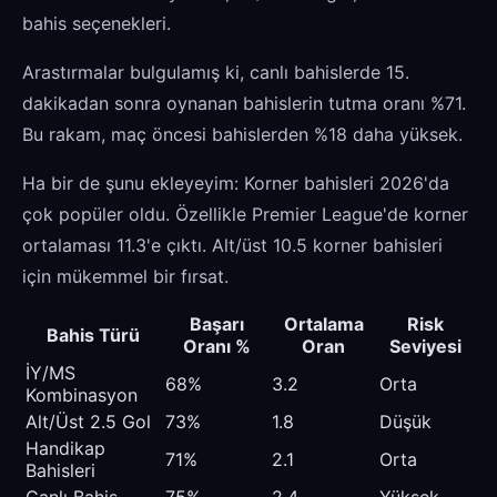
bahis seçenekleri.
Arastırmalar bulgulamış ki, canlı bahislerde 15.
dakikadan sonra oynanan bahislerin tutma oranı %71.
Bu rakam, maç öncesi bahislerden %18 daha yüksek.
Ha bir de şunu ekleyeyim: Korner bahisleri 2026'da
çok popüler oldu. Özellikle Premier League'de korner
ortalaması 11.3'e çıktı. Alt/üst 10.5 korner bahisleri
için mükemmel bir fırsat.
Başarı
Ortalama
Risk
Bahis Türü
Oranı %
Oran
Seviyesi
İY/MS
68%
3.2
Orta
Kombinasyon
Alt/Üst 2.5 Gol
73%
1.8
Düşük
Handikap
71%
2.1
Orta
Bahisleri