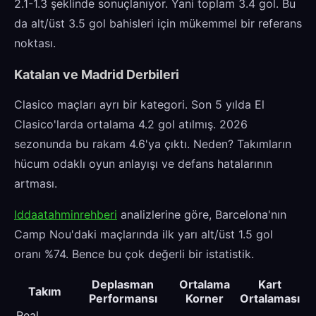
2.1-1.3 şeklinde sonuçlanıyor. Yani toplam 3.4 gol. Bu
da alt/üst 3.5 gol bahisleri için mükemmel bir referans
noktası.
Katalan ve Madrid Derbileri
Clasico maçları ayrı bir kategori. Son 5 yılda El
Clasico'larda ortalama 4.2 gol atılmış. 2026
sezonunda bu rakam 4.6'ya çıktı. Neden? Takımların
hücum odaklı oyun anlayışı ve defans hatalarının
artması.
Iddaatahminrehberi
analizlerine göre, Barcelona'nın
Camp Nou'daki maçlarında ilk yarı alt/üst 1.5 gol
oranı %74. Bence bu çok değerli bir istatistik.
Deplasman
Ortalama
Kart
Takım
Performansı
Korner
Ortalaması
Real