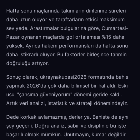
Hafta sonu maçlarında takımların dinlenme süreleri
daha uzun oluyor ve taraftarların etkisi maksimum
seviyede. Arastırmalar bulgularına göre, Cumartesi-
Pazar oynanan maçlarda gol ortalaması %15 daha
yüksek. Ayrıca hakem performansları da hafta sonu
daha istikrarlı oluyor. Bu faktörler birleşince tahmin
doğruluğu artıyor.
Sonuç olarak, ukraynakupasi2026 formatında bahis
yapmak 2026'da çok daha bilimsel bir hal aldı. Eski
usul "şansıma güveniyorum" dönemi geride kaldı.
Artık veri analizi, istatistik ve strateji dönemindeyiz.
Dede korkak avlamazmış, derler ya. Bahiste de aynı
şey geçerli. Doğru analiz, sabır ve disiplinle bu işte
başarılı olmak mümkün. Unutmayın, kumar değildir