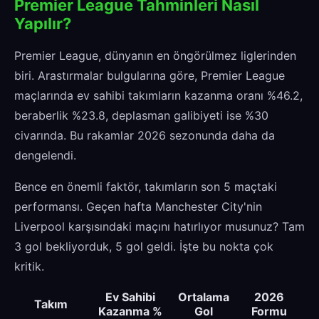
Premier League Tahminleri Nasıl
Yapılır?
Premier League, dünyanın en öngörülmez liglerinden
biri. Arastırmalar bulgularına göre, Premier League
maçlarında ev sahibi takımların kazanma oranı %46.2,
beraberlik %23.8, deplasman galibiyeti ise %30
civarında. Bu rakamlar 2026 sezonunda daha da
dengelendi.
Bence en önemli faktör, takımların son 5 maçtaki
performansı. Geçen hafta Manchester City'nin
Liverpool karşısındaki maçını hatırlıyor musunuz? Tam
3 gol bekliyorduk, 5 gol geldi. İşte bu nokta çok
kritik.
Ev Sahibi
Ortalama
2026
Takım
Kazanma %
Gol
Formu