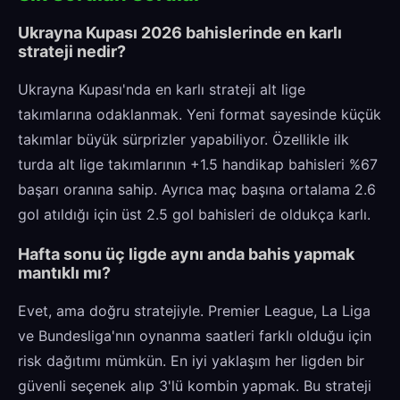
Ukrayna Kupası 2026 bahislerinde en karlı
strateji nedir?
Ukrayna Kupası'nda en karlı strateji alt lige
takımlarına odaklanmak. Yeni format sayesinde küçük
takımlar büyük sürprizler yapabiliyor. Özellikle ilk
turda alt lige takımlarının +1.5 handikap bahisleri %67
başarı oranına sahip. Ayrıca maç başına ortalama 2.6
gol atıldığı için üst 2.5 gol bahisleri de oldukça karlı.
Hafta sonu üç ligde aynı anda bahis yapmak
mantıklı mı?
Evet, ama doğru stratejiyle. Premier League, La Liga
ve Bundesliga'nın oynanma saatleri farklı olduğu için
risk dağıtımı mümkün. En iyi yaklaşım her ligden bir
güvenli seçenek alıp 3'lü kombin yapmak. Bu strateji