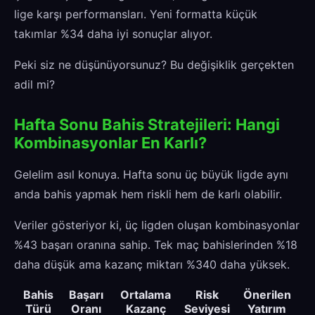
lige karşı performansları. Yeni formatta küçük
takımlar %34 daha iyi sonuçlar alıyor.
Peki siz ne düşünüyorsunuz? Bu değişiklik gerçekten
adil mi?
Hafta Sonu Bahis Stratejileri: Hangi
Kombinasyonlar En Karlı?
Gelelim asıl konuya. Hafta sonu üç büyük ligde aynı
anda bahis yapmak hem riskli hem de karlı olabilir.
Veriler gösteriyor ki, üç ligden oluşan kombinasyonlar
%43 başarı oranına sahip. Tek maç bahislerinden %18
daha düşük ama kazanç miktarı %340 daha yüksek.
Bahis
Başarı
Ortalama
Risk
Önerilen
Türü
Oranı
Kazanç
Seviyesi
Yatırım