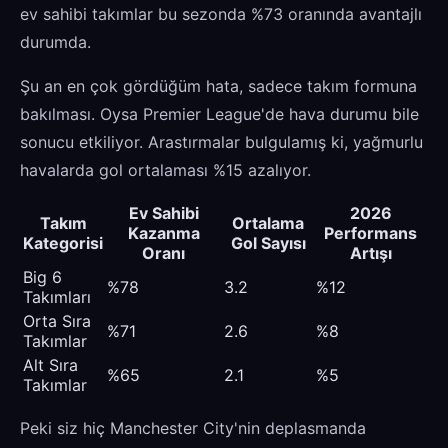
ev sahibi takımlar bu sezonda %73 oranında avantajlı
durumda.
Şu an en çok gördüğüm hata, sadece takım formuna
bakılması. Oysa Premier League'de hava durumu bile
sonucu etkiliyor. Arastırmalar bulgulamış ki, yağmurlu
havalarda gol ortalaması %15 azalıyor.
Ev Sahibi
2026
Takım
Ortalama
Kazanma
Performans
Kategorisi
Gol Sayısı
Oranı
Artışı
Big 6
%78
3.2
%12
Takımları
Orta Sıra
%71
2.6
%8
Takımlar
Alt Sıra
%65
2.1
%5
Takımlar
Peki siz hiç Manchester City'nin deplasmanda