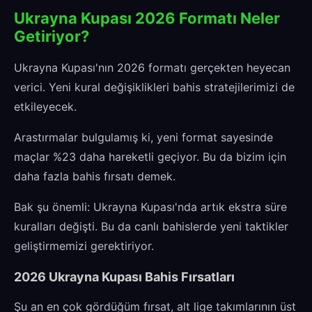
Ukrayna Kupası 2026 Formatı Neler
Getiriyor?
Ukrayna Kupası'nın 2026 formatı gerçekten heyecan
verici. Yeni kural değişiklikleri bahis stratejilerimizi de
etkileyecek.
Arastırmalar bulgulamış ki, yeni format sayesinde
maçlar %23 daha hareketli geçiyor. Bu da bizim için
daha fazla bahis fırsatı demek.
Bak şu önemli: Ukrayna Kupası'nda artık ekstra süre
kuralları değişti. Bu da canlı bahislerde yeni taktikler
geliştirmemizi gerektiriyor.
2026 Ukrayna Kupası Bahis Fırsatları
Şu an en çok gördüğüm fırsat, alt lige takımlarının üst