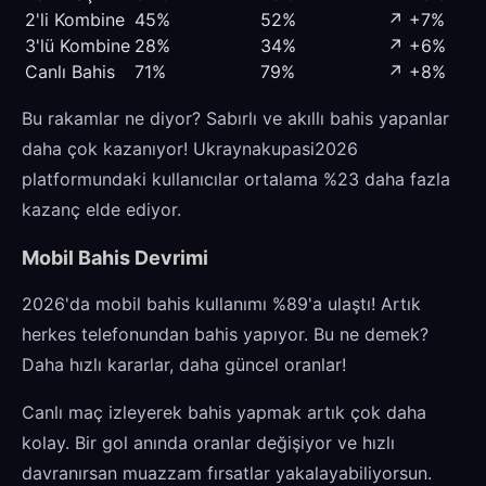
2'li Kombine
45%
52%
↗ +7%
3'lü Kombine
28%
34%
↗ +6%
Canlı Bahis
71%
79%
↗ +8%
Bu rakamlar ne diyor? Sabırlı ve akıllı bahis yapanlar
daha çok kazanıyor! Ukraynakupasi2026
platformundaki kullanıcılar ortalama %23 daha fazla
kazanç elde ediyor.
Mobil Bahis Devrimi
2026'da mobil bahis kullanımı %89'a ulaştı! Artık
herkes telefonundan bahis yapıyor. Bu ne demek?
Daha hızlı kararlar, daha güncel oranlar!
Canlı maç izleyerek bahis yapmak artık çok daha
kolay. Bir gol anında oranlar değişiyor ve hızlı
davranırsan muazzam fırsatlar yakalayabiliyorsun.