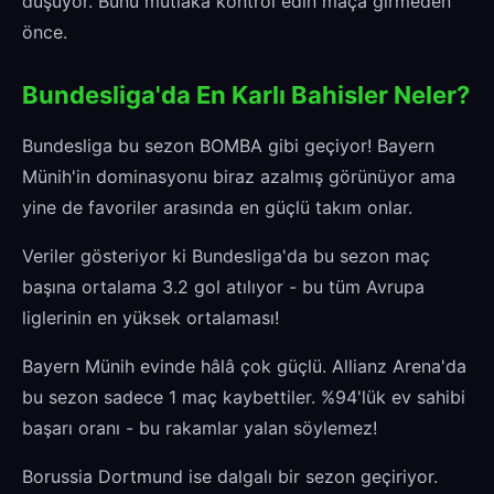
düşüyor. Bunu mutlaka kontrol edin maça girmeden
önce.
Bundesliga'da En Karlı Bahisler Neler?
Bundesliga bu sezon BOMBA gibi geçiyor! Bayern
Münih'in dominasyonu biraz azalmış görünüyor ama
yine de favoriler arasında en güçlü takım onlar.
Veriler gösteriyor ki Bundesliga'da bu sezon maç
başına ortalama 3.2 gol atılıyor - bu tüm Avrupa
liglerinin en yüksek ortalaması!
Bayern Münih evinde hâlâ çok güçlü. Allianz Arena'da
bu sezon sadece 1 maç kaybettiler. %94'lük ev sahibi
başarı oranı - bu rakamlar yalan söylemez!
Borussia Dortmund ise dalgalı bir sezon geçiriyor.