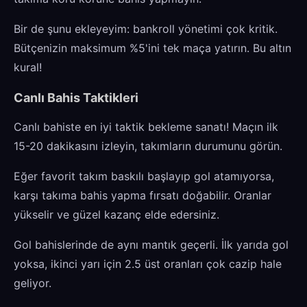
Bir de şunu ekleyeyim: bankroll yönetimi çok kritik.
Bütçenizin maksimum %5'ini tek maça yatırın. Bu altın
kural!
Canlı Bahis Taktikleri
Canlı bahiste en iyi taktik bekleme sanatı! Maçın ilk
15-20 dakikasını izleyin, takımların durumunu görün.
Eğer favorit takım baskılı başlayıp gol atamıyorsa,
karşı takıma bahis yapma fırsatı doğabilir. Oranlar
yükselir ve güzel kazanç elde edersiniz.
Gol bahislerinde de aynı mantık geçerli. İlk yarıda gol
yoksa, ikinci yarı için 2.5 üst oranları çok cazip hale
geliyor.