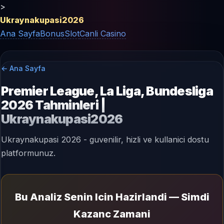
>
Ukraynakupasi2026
Ana Sayfa
Bonus
Slot
Canli Casino
← Ana Sayfa
Premier League, La Liga, Bundesliga
2026 Tahminleri |
Ukraynakupasi2026
Ukraynakupasi 2026 - guvenilir, hizli ve kullanici dostu
platformunuz.
Bu Analiz Senin Icin Hazirlandi — Simdi
Kazanc Zamani