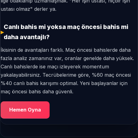
lige odaklanıp uzmanlaşmak. "Her işin ustası, hiçbir işin
ustası olmaz" derler ya.
Canlı bahis mi yoksa maç öncesi bahis mi
daha avantajlı?
İkisinin de avantajları farklı. Maç öncesi bahislerde daha
fazla analiz zamanınız var, oranlar genelde daha yüksek.
Canlı bahislerde ise maçı izleyerek momentum
yakalayabilirsiniz. Tecrübelerime göre, %60 maç öncesi
%40 canlı bahis karışımı optimal. Yeni başlayanlar için
maç öncesi bahis daha güvenli.
Hemen Oyna