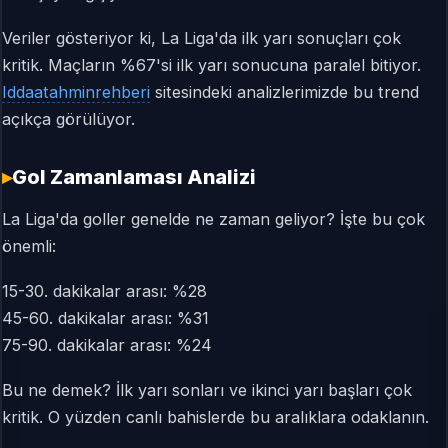
Veriler gösteriyor ki, La Liga'da ilk yarı sonuçları çok
kritik. Maçların %67'si ilk yarı sonucuna paralel bitiyor.
Iddaatahminrehberi
sitesindeki analizlerimizde bu trend
açıkça görülüyor.
Gol Zamanlaması Analizi
La Liga'da goller genelde ne zaman geliyor? İşte bu çok
önemli:
15-30. dakikalar arası: %28
45-60. dakikalar arası: %31
75-90. dakikalar arası: %24
Bu ne demek? İlk yarı sonları ve ikinci yarı başları çok
kritik. O yüzden canlı bahislerde bu aralıklara odaklanın.