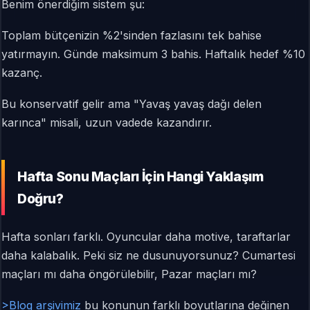
Benim önerdiğim sistem şu:
Toplam bütçenizin %2'sinden fazlasını tek bahise
yatırmayın. Günde maksimum 3 bahis. Haftalık hedef %10
kazanç.
Bu konservatif gelir ama "Yavaş yavaş dağı delen
karınca" misali, uzun vadede kazandırır.
Hafta Sonu Maçları İçin Hangi Yaklaşım
Doğru?
Hafta sonları farklı. Oyuncular daha motive, taraftarlar
daha kalabalık. Peki siz ne dusunuyorsunuz? Cumartesi
maçları mı daha öngörülebilir, Pazar maçları mı?
>Blog arşivimiz
bu konunun farklı boyutlarına değinen