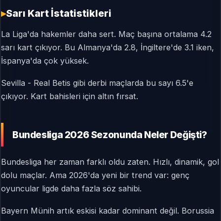
Sarı Kart İstatistikleri
La Liga'da hakemler daha sert. Maç başına ortalama 4.2
sarı kart çıkıyor. Bu Almanya'da 2.8, İngiltere'de 3.1 iken,
İspanya'da çok yüksek.
Sevilla - Real Betis gibi derbi maçlarda bu sayı 6.5'e
çıkıyor. Kart bahisleri için altın fırsat.
Bundesliga 2026 Sezonunda Neler Değişti?
Bundesliga her zaman farklı oldu zaten. Hızlı, dinamik, gol
dolu maçlar. Ama 2026'da yeni bir trend var: genç
oyuncular ligde daha fazla söz sahibi.
Bayern Münih artık eskisi kadar dominant değil. Borussia