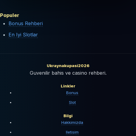
Populer
Bonus Rehberi
En Iyi Slotlar
Ukraynakupasi2026
Guvenilir bahis ve casino rehberi.
Linkler
Bonus
Slot
Bilgi
Hakkimizda
Iletisim