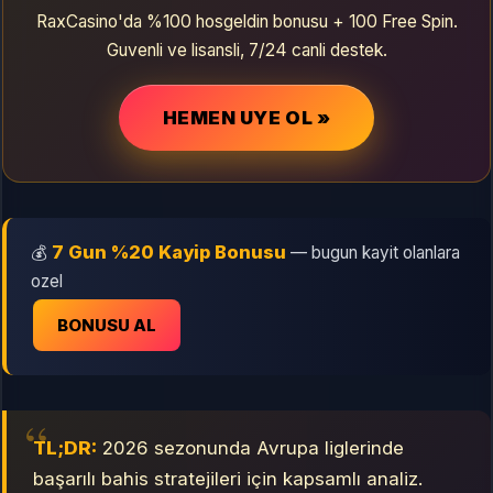
RaxCasino'da %100 hosgeldin bonusu + 100 Free Spin.
Guvenli ve lisansli, 7/24 canli destek.
HEMEN UYE OL »
7 Gun %20 Kayip Bonusu
💰
— bugun kayit olanlara
ozel
BONUSU AL
TL;DR:
2026 sezonunda Avrupa liglerinde
başarılı bahis stratejileri için kapsamlı analiz.