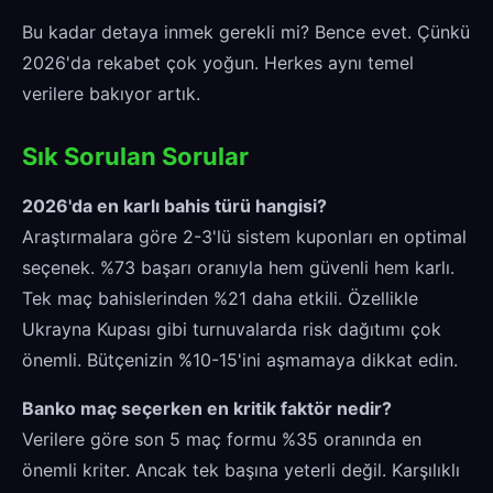
Bu kadar detaya inmek gerekli mi? Bence evet. Çünkü
2026'da rekabet çok yoğun. Herkes aynı temel
verilere bakıyor artık.
Sık Sorulan Sorular
2026'da en karlı bahis türü hangisi?
Araştırmalara göre 2-3'lü sistem kuponları en optimal
seçenek. %73 başarı oranıyla hem güvenli hem karlı.
Tek maç bahislerinden %21 daha etkili. Özellikle
Ukrayna Kupası gibi turnuvalarda risk dağıtımı çok
önemli. Bütçenizin %10-15'ini aşmamaya dikkat edin.
Banko maç seçerken en kritik faktör nedir?
Verilere göre son 5 maç formu %35 oranında en
önemli kriter. Ancak tek başına yeterli değil. Karşılıklı