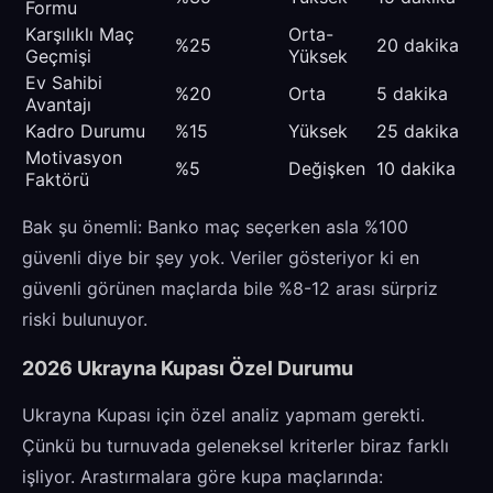
Formu
Karşılıklı Maç
Orta-
%25
20 dakika
Geçmişi
Yüksek
Ev Sahibi
%20
Orta
5 dakika
Avantajı
Kadro Durumu
%15
Yüksek
25 dakika
Motivasyon
%5
Değişken
10 dakika
Faktörü
Bak şu önemli: Banko maç seçerken asla %100
güvenli diye bir şey yok. Veriler gösteriyor ki en
güvenli görünen maçlarda bile %8-12 arası sürpriz
riski bulunuyor.
2026 Ukrayna Kupası Özel Durumu
Ukrayna Kupası için özel analiz yapmam gerekti.
Çünkü bu turnuvada geleneksel kriterler biraz farklı
işliyor. Arastırmalara göre kupa maçlarında: