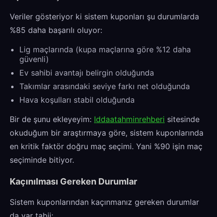
Veriler gösteriyor ki sistem kuponları şu durumlarda
%85 daha başarılı oluyor:
Lig maçlarında (kupa maçlarına göre %12 daha
güvenli)
Ev sahibi avantajı belirgin olduğunda
Takımlar arasındaki seviye farkı net olduğunda
Hava koşulları stabil olduğunda
Bir de şunu ekleyeyim:
Iddaatahminrehberi
sitesinde
okuduğum bir araştırmaya göre, sistem kuponlarında
en kritik faktör doğru maç seçimi. Yani %90 işin maç
seçiminde bitiyor.
Kaçınılması Gereken Durumlar
Sistem kuponlarından kaçınmanız gereken durumlar
da var tabii: