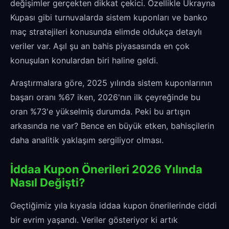
değişimler gerçekten dikkat çekici. Özellikle Ukrayna
Kupası gibi turnuvalarda sistem kuponları ve banko
maç stratejileri konusunda elimde oldukça detaylı
veriler var. Aşıl şu an bahis piyasasında en çok
konuşulan konulardan biri haline geldi.
Araştırmalara göre, 2025 yılında sistem kuponlarının
başarı oranı %67 iken, 2026'nın ilk çeyreğinde bu
oran %73'e yükselmiş durumda. Peki bu artışın
arkasında ne var? Bence en büyük etken, bahisçilerin
daha analitik yaklaşım sergiliyor olması.
İddaa Kupon Önerileri 2026 Yılında
Nasıl Değişti?
Geçtiğimiz yıla kıyasla iddaa kupon önerilerinde ciddi
bir evrim yaşandı. Veriler gösteriyor ki artık