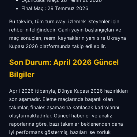
Final Maçı: 29 Temmuz 2026
Bu takvim, tüm turnuvayı izlemek isteyenler için
rehber niteliğindedir. Canlı yayın başlangıçları ve
maç sonuçları, resmi kaynakların yanı sıra Ukrayna
Kupası 2026 platformunda takip edilebilir.
Son Durum: April 2026 Güncel
Bilgiler
April 2026 itibarıyla, Dünya Kupası 2026 hazırlıkları
son aşamadır. Eleme maçlarında başarılı olan
takımlar, finales aşamasına katılacak kadrolarını
oluşturmaktadırlar. Güncel haberler ve analiz
raporlarına göre, bazı takımlar beklenenden daha
iyi performans göstermiş, bazıları ise zorluk