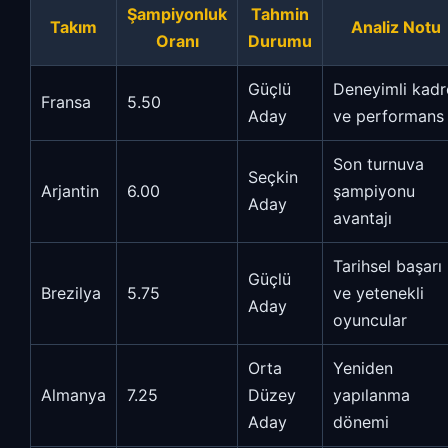
Şampiyonluk
Tahmin
Takım
Analiz Notu
Oranı
Durumu
Güçlü
Deneyimli kadr
Fransa
5.50
Aday
ve performans
Son turnuva
Seçkin
Arjantin
6.00
şampiyonu
Aday
avantajı
Tarihsel başarı
Güçlü
Brezilya
5.75
ve yetenekli
Aday
oyuncular
Orta
Yeniden
Almanya
7.25
Düzey
yapılanma
Aday
dönemi