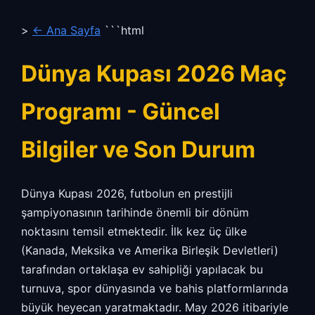
>
← Ana Sayfa
```html
Dünya Kupası 2026 Maç
Programı - Güncel
Bilgiler ve Son Durum
Dünya Kupası 2026, futbolun en prestijli
şampiyonasının tarihinde önemli bir dönüm
noktasını temsil etmektedir. İlk kez üç ülke
(Kanada, Meksika ve Amerika Birleşik Devletleri)
tarafından ortaklaşa ev sahipliği yapılacak bu
turnuva, spor dünyasında ve bahis platformlarında
büyük heyecan yaratmaktadır. May 2026 itibariyle