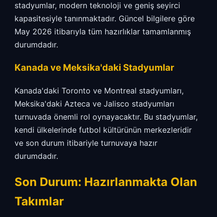
stadyumlar, modern teknoloji ve geniş seyirci
kapasitesiyle tanınmaktadır. Güncel bilgilere göre
May 2026 itibarıyla tüm hazırlıklar tamamlanmış
durumdadır.
Kanada ve Meksika'daki Stadyumlar
Kanada'daki Toronto ve Montreal stadyumları,
Meksika'daki Azteca ve Jalisco stadyumları
turnuvada önemli rol oynayacaktır. Bu stadyumlar,
kendi ülkelerinde futbol kültürünün merkezleridir
ve son durum itibariyle turnuvaya hazır
durumdadır.
Son Durum: Hazırlanmakta Olan
Takımlar