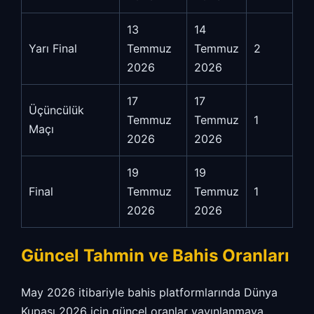
13
14
Yarı Final
Temmuz
Temmuz
2
2026
2026
17
17
Üçüncülük
Temmuz
Temmuz
1
Maçı
2026
2026
19
19
Final
Temmuz
Temmuz
1
2026
2026
Güncel Tahmin ve Bahis Oranları
May 2026 itibariyle bahis platformlarında Dünya
Kupası 2026 için güncel oranlar yayınlanmaya