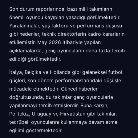
Son durum raporlarında, bazı milli takımların
önemli oyuncu kayıpları yaşadığı görülmektedir.
Yaralanmalar, yaş faktörü ve performans düşüşü
gibi nedenler, teknik direktörlerin kadro kararlarını
etkilemiştir. May 2026 itibariyle yapılan
açıklamalarda, genç oyuncuların daha fazla tercih
edildiği görülmektedir.
İtalya, Belçika ve Hollanda gibi geleneksel futbol
güçleri, son dönem performanslarındaki düşüşle
mücadele etmektedir. Güncel haberler
doğrultusunda, bu takımlar genç oyuncularla
yapılanmayı tercih etmişlerdir. Buna karşın,
Portekiz, Uruguay ve Hırvatistan gibi takımlar,
tecrübeli oyuncularını kullanmaya devam etme
eğilimi göstermektedir.