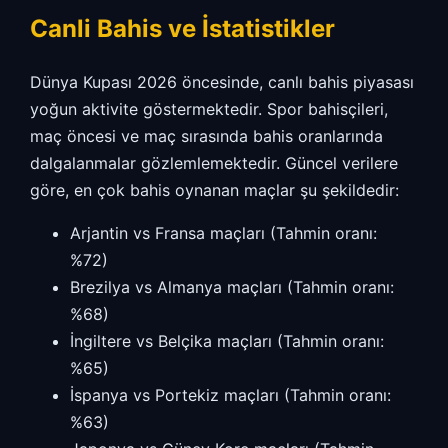
Canli Bahis ve İstatistikler
Dünya Kupası 2026 öncesinde, canlı bahis piyasası
yoğun aktivite göstermektedir. Spor bahisçileri,
maç öncesi ve maç sırasında bahis oranlarında
dalgalanmalar gözlemlemektedir. Güncel verilere
göre, en çok bahis oynanan maçlar şu şekildedir:
Arjantin vs Fransa maçları (Tahmin oranı:
%72)
Brezilya vs Almanya maçları (Tahmin oranı:
%68)
İngiltere vs Belçika maçları (Tahmin oranı:
%65)
İspanya vs Portekiz maçları (Tahmin oranı:
%63)