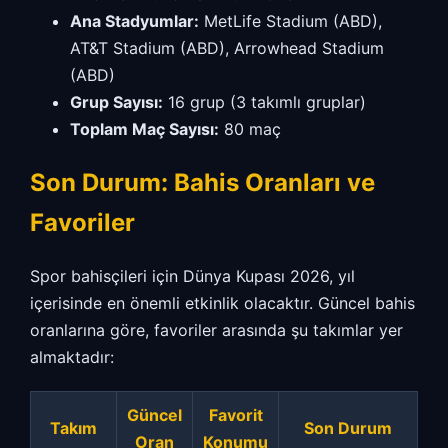
Ana Stadyumlar:
MetLife Stadium (ABD),
AT&T Stadium (ABD), Arrowhead Stadium
(ABD)
Grup Sayısı:
16 grup (3 takımlı gruplar)
Toplam Maç Sayısı:
80 maç
Son Durum: Bahis Oranları ve
Favoriler
Spor bahisçileri için Dünya Kupası 2026, yıl
içerisinde en önemli etkinlik olacaktır. Güncel bahis
oranlarına göre, favoriler arasında şu takımlar yer
almaktadır:
Güncel
Favorit
Takım
Son Durum
Oran
Konumu