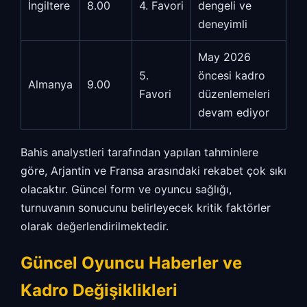
İngiltere
8.00
4. Favori
dengeli ve
deneyimli
May 2026
5.
öncesi kadro
Almanya
9.00
Favori
düzenlemeleri
devam ediyor
Bahis analystleri tarafından yapılan tahminlere
göre, Arjantin ve Fransa arasındaki rekabet çok sıkı
olacaktır. Güncel form ve oyuncu sağlığı,
turnuvanın sonucunu belirleyecek kritik faktörler
olarak değerlendirilmektedir.
Güncel Oyuncu Haberler ve
Kadro Değişiklikleri