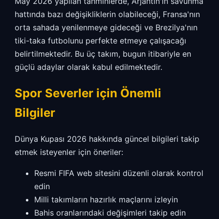
May 2026 yapılan tahminlerde, Arjantin'in savunma
hattında bazı değişikliklerin olabileceği, Fransa'nın
orta sahada yenilenmeye gideceği ve Brezilya'nın
tiki-taka futbolunu perfekte etmeye çalışacağı
belirtilmektedir. Bu üç takım, bugun itibariyle en
güçlü adaylar olarak kabul edilmektedir.
Spor Severler için Önemli
Bilgiler
Dünya Kupası 2026 hakkında güncel bilgileri takip
etmek isteyenler için öneriler:
Resmi FIFA web sitesini düzenli olarak kontrol
edin
Milli takımların hazırlık maçlarını izleyin
Bahis oranlarındaki değişimleri takip edin