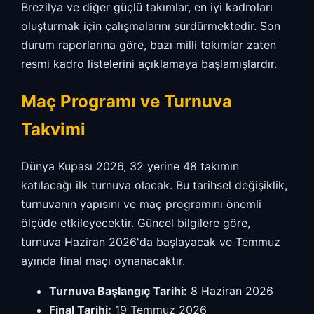
Brezilya ve diğer güçlü takımlar, en iyi kadroları
oluşturmak için çalışmalarını sürdürmektedir. Son
durum raporlarına göre, bazı milli takımlar zaten
resmi kadro listelerini açıklamaya başlamışlardır.
Maç Programı ve Turnuva
Takvimi
Dünya Kupası 2026, 32 yerine 48 takımın
katılacağı ilk turnuva olacak. Bu tarihsel değişiklik,
turnuvanın yapısını ve maç programını önemli
ölçüde etkileyecektir. Güncel bilgilere göre,
turnuva Haziran 2026'da başlayacak ve Temmuz
ayında final maçı oynanacaktır.
Turnuva Başlangıç Tarihi:
8 Haziran 2026
Final Tarihi:
19 Temmuz 2026