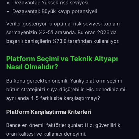
Dezavantaj: Yüksek risk seviyesi
Dezavantaj: Büyük kayıp potansiyeli
Veriler gösteriyor ki optimal risk seviyesi toplam
sermayenizin %2-5'i arasında. Bu oran 2026'da
başarılı bahisçilerin %73'ü tarafından kullanılıyor.
Platform Seçimi ve Teknik Altyapı
Nasıl Olmalıdır?
Bu konu gerçekten önemli. Yanlış platform seçimi
bütün stratejinizi suya düşürebilir. Hic denediniz mi
aynı anda 4-5 farklı site karşılaştırmayı?
Platform Karşılaştırma Kriterleri
Bence en önemli faktörler şunlar: Hız, güvenilirlik,
oran kalitesi ve kullanıcı deneyimi.