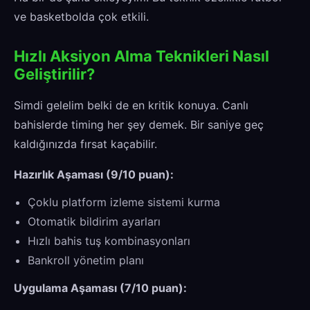
ve basketbolda çok etkili.
Hızlı Aksiyon Alma Teknikleri Nasıl
Geliştirilir?
Simdi gelelim belki de en kritik konuya. Canlı
bahislerde timing her şey demek. Bir saniye geç
kaldığınızda fırsat kaçabilir.
Hazırlık Aşaması (9/10 puan):
Çoklu platform izleme sistemi kurma
Otomatik bildirim ayarları
Hızlı bahis tuş kombinasyonları
Bankroll yönetim planı
Uygulama Aşaması (7/10 puan):