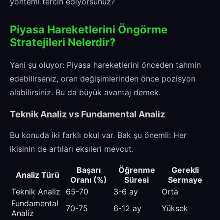
yöntemi tercih ediyorsunuz?
Piyasa Hareketlerini Öngörme
Stratejileri Nelerdir?
Yani şu oluyor: Piyasa hareketlerini önceden tahmin
edebilirseniz, oran değişimlerinden önce pozisyon
alabilirsiniz. Bu da büyük avantaj demek.
Teknik Analiz vs Fundamental Analiz
Bu konuda iki farklı okul var. Bak şu önemli: Her
ikisinin de artıları eksıleri mevcut.
Başarı
Öğrenme
Gerekli
Analiz Türü
Oranı (%)
Süresi
Sermaye
Teknik Analiz
65-70
3-6 ay
Orta
Fundamental
70-75
6-12 ay
Yüksek
Analiz