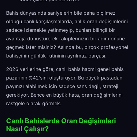
Bahis dünyasında saniyelerin bile paha biçilmez
olduğu canlı karşılaşmalarda, anlık oran değişimlerini
sadece izlemekle yetinmeyip, bunları bilinçli bir
avantaja dönüştürerek rakiplerinizin bir adım önüne
geçmek ister misiniz? Aslında bu, birçok profesyonel
bahisçinin günlük rutininin ayrılmaz parçası.
2026 verilerine göre, canlı bahis hacmi genel bahis
pazarının %42'sini oluşturuyor. Bu büyük pastadan
payınızı alabilmek için sadece şans değil, strateji
gerekiyor. Bence en büyük hata, oran değişimlerini
rastgele olarak görmek.
Canlı Bahislerde Oran Değişimleri
Nasıl Çalışır?