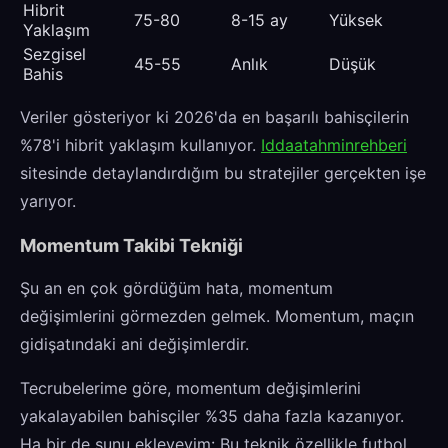
Hibrit
75-80
8-15 ay
Yüksek
Yaklaşım
Sezgisel
45-55
Anlık
Düşük
Bahis
Veriler gösteriyor ki 2026'da en başarılı bahisçilerin
%78'i hibrit yaklaşım kullanıyor.
Iddaatahminrehberi
sitesinde detaylandırdığım bu stratejiler gerçekten işe
yarıyor.
Momentum Takibi Tekniği
Şu an en çok gördüğüm hata, momentum
değişimlerini görmezden gelmek. Momentum, maçın
gidişatındaki ani değişimlerdir.
Tecrubelerime göre, momentum değişimlerini
yakalayabilen bahisçiler %35 daha fazla kazanıyor.
Ha bir de şunu ekleyeyim: Bu teknik özellikle futbol