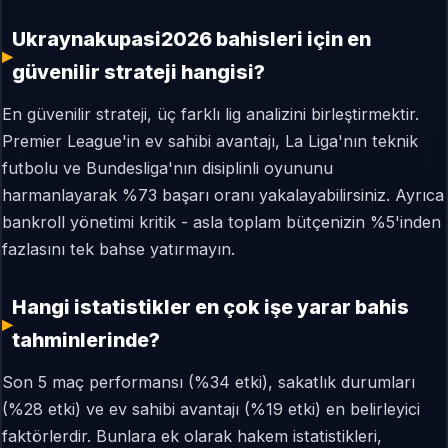
Ukraynakupasi2026 bahisleri için en
güvenilir strateji hangisi?
En güvenilir strateji, üç farklı lig analizini birleştirmektir.
Premier League'in ev sahibi avantajı, La Liga'nın teknik
futbolu ve Bundesliga'nın disiplinli oyununu
harmanlayarak %73 başarı oranı yakalayabilirsiniz. Ayrıca
bankroll yönetimi kritik - asla toplam bütçenizin %5'inden
fazlasını tek bahse yatırmayın.
Hangi istatistikler en çok işe yarar bahis
tahminlerinde?
Son 5 maç performansı (%34 etki), sakatlık durumları
(%28 etki) ve ev sahibi avantajı (%19 etki) en belirleyici
faktörlerdir. Bunlara ek olarak hakem istatistikleri,