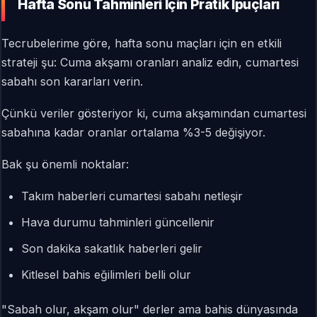
Hafta Sonu Tahminleri İçin Pratik İpuçları
Tecrubelerime göre, hafta sonu maçları için en etkili
strateji şu: Cuma akşamı oranları analiz edin, cumartesi
sabahı son kararları verin.
Çünkü veriler gösteriyor ki, cuma akşamından cumartesi
sabahına kadar oranlar ortalama %3-5 değişiyor.
Bak şu önemli noktalar:
Takım haberleri cumartesi sabahı netleşir
Hava durumu tahminleri güncellenir
Son dakika sakatlık haberleri gelir
Kitlesel bahis eğilimleri belli olur
"Sabah olur, akşam olur" derler ama bahis dünyasında