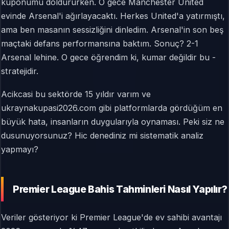
kuponumu doldururken. O gece Manchester United
evinde Arsenal'i ağırlayacaktı. Herkes United'a yatırmıştı,
ama ben masanın sessizliğini dinledim. Arsenal'in son beş
maçtaki defans performansına baktım. Sonuç? 2-1
Arsenal lehine. O gece öğrendim ki, kumar değildir bu -
stratejidir.
Acikcasi bu sektörde 15 yıldır varım ve
ukraynakupasi2026.com gibi platformlarda gördüğüm en
büyük hata, insanların duygularıyla oynaması. Peki siz ne
dusunuyorsunuz? Hic denediniz mi sistematik analiz
yapmayı?
Premier League Bahis Tahminleri Nasıl Yapılır?
Veriler gösteriyor ki Premier League'de ev sahibi avantajı