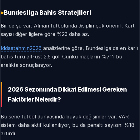
Bundesliga Bahis Stratejileri
Bir de şu var: Alman futbolunda disiplin çok önemli. Kart
sayısı diğer liglere göre %23 daha az.
Iddaatahmin2026
analizlerine göre, Bundesliga'da en karlı
bahis türü alt-üst 2.5 gol. Çünkü maçların %71'i bu
aralıkta sonuçlanıyor.
2026 Sezonunda Dikkat Edilmesi Gereken
Faktörler Nelerdir?
Bu sene futbol dünyasında büyük değişimler var. VAR
sistemi daha aktif kullanılıyor, bu da penaltı sayısını %18
artırdı.