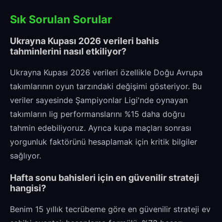
Sık Sorulan Sorular
Ukrayna Kupası 2026 verileri bahis
tahminlerini nasıl etkiliyor?
Ukrayna Kupası 2026 verileri özellikle Doğu Avrupa
takımlarının oyun tarzındaki değişimi gösteriyor. Bu
veriler sayesinde Şampiyonlar Ligi'nde oynayan
takımların lig performanslarını %15 daha doğru
tahmin edebiliyoruz. Ayrıca kupa maçları sonrası
yorgunluk faktörünü hesaplamak için kritik bilgiler
sağlıyor.
Hafta sonu bahisleri için en güvenilir strateji
hangisi?
Benim 15 yıllık tecrübeme göre en güvenilir strateji ev