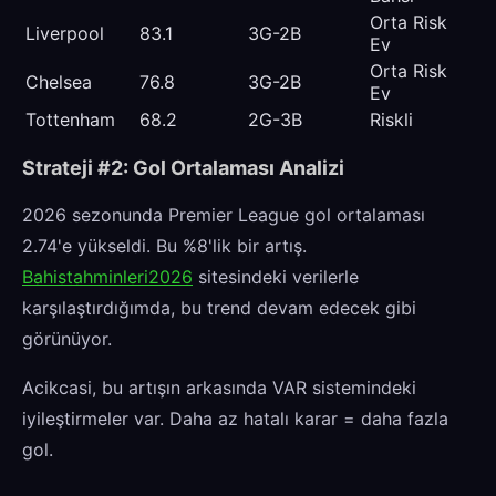
Orta Risk
Liverpool
83.1
3G-2B
Ev
Orta Risk
Chelsea
76.8
3G-2B
Ev
Tottenham
68.2
2G-3B
Riskli
Strateji #2: Gol Ortalaması Analizi
2026 sezonunda Premier League gol ortalaması
2.74'e yükseldi. Bu %8'lik bir artış.
Bahistahminleri2026
sitesindeki verilerle
karşılaştırdığımda, bu trend devam edecek gibi
görünüyor.
Acikcasi, bu artışın arkasında VAR sistemindeki
iyileştirmeler var. Daha az hatalı karar = daha fazla
gol.