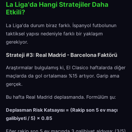
La Liga'da Hangi Stratejiler Daha
Etkili?
La Liga'da durum biraz farklı. İspanyol futbolunun
taktiksel yapısı nedeniyle farklı bir yaklaşım
gerekiyor.
Strateji #3: Real Madrid - Barcelona Faktörü
Araştırmalar bulgulamış ki, El Clasico haftalarda diğer
maçlarda da gol ortalaması %15 artıyor. Garip ama
gerçek.
Bu hafta Real Madrid deplasmanda. Formülüm şu:
Deplasman Risk Katsayısı = (Rakip son 5 ev maçı
galibiyeti / 5) × 0.85
Eğer rakip son 5 ev maçında 3 galibiyet aldıysa: (3/5)