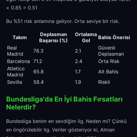
× 0.85 = 0.51
Bu %51 risk anlamına geliyor. Orta seviye bir risk.
Deplasman
Ortalama
Takım
Bahis Önerisi
Başarısı (%)
Gol
Real
Güvenli
78.3
2.1
Madrid
Deplasman
Barcelona
71.2
2.4
Orta Risk
Atletico
65.8
1.7
Alt Bahis
Madrid
Sevilla
58.4
1.9
Riskli
Bundesliga'da En İyi Bahis Fırsatları
Nelerdir?
Bundesliga benim en sevdiğim lig. Neden mi? Çünkü
en öngörülebilir lig. Veriler gösteriyor ki, Alman